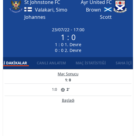
St Johnstone FC
Ayr United FC
Valakari, Simo
Brown
Johannes
Scott
23/07/22 - 17:00
1 : 0
1 : 0 1. Devre
0 : 0 2. Devre
LI DAKIKALAR
CANLI ANLATIM
MAÇ İSTATISTIĞI
SAHA İÇI D
Maç Sonucu
1: 0
1:0
2'
Başladı