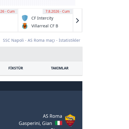
026 - Cum
00
7.8.2026 - Cum
11:00
7.8.2026 - Cum
11:15
CF Intercity
Preston Lions
FC U20
Villarreal CF B
Melbourne
City U20
SSC Napoli - AS Roma maçı - İstatistikler
FİKSTÜR
TAKIMLAR
AS Roma
Gasperini, Gian