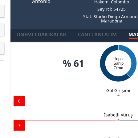
Antonio
Hakem: Colombo
Seyirci: 54725
Stat: Stadio Diego Armand
Maradona
ÖNEMLI DAKIKALAR
CANLI ANLATIM
MAÇ
Topa
% 61
Sahip
Olma
Gol Girişimi
0
İsabetli Vuruş
7