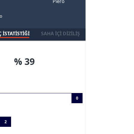
Piero
o
 İSTATISTIĞI
SAHA İÇI DIZILIŞ
% 39
0
2