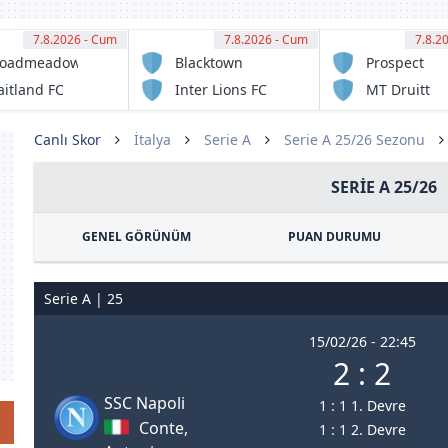
7.8.2026 - Cum
11:00
7.8.2026 - Cum
11:00
7.8.2
11:
roadmeadow
Blacktown
Prospect
gic FC
Spartans FC
United
itland FC
Inter Lions FC
MT Druitt
serve
serve
Town
Rangers
Canlı Skor
İtalya
Serie A
Serie A 25/26 Sezonu
SERIE A 25/26
GENEL GÖRÜNÜM
PUAN DURUMU
Serie A | 25
15/02/26 - 22:45
2 : 2
SSC Napoli
1 : 1 1. Devre
Conte,
1 : 1 2. Devre