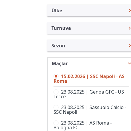
Ülke
Turnuva
İtalya
Serie A
Sezon
Türkiye
Coppa Italia
Serie A 25/26
Uluslararası
Süper Kupa
Maçlar
Serie A 26/27
Uluslararası Kulüpler
Bahar Şampiyonası
15.02.2026 | SSC Napoli - AS
Serie A 24/25
Turkiye
Roma
Berlusconi Trophy
Serie A 23/24
İngiltere
23.08.2025 | Genoa GFC - US
Campionato Primavera 2
Lecce
Serie A 22/23
İspanya
Coppa Italia Serie D
23.08.2025 | Sassuolo Calcio -
Serie A 21/22
Almanya Amatör
SSC Napoli
Coppa Italia, Kadınlar
Serie A 20/21
Fransa
23.08.2025 | AS Roma -
Kupa Italia Serie C
Bologna FC