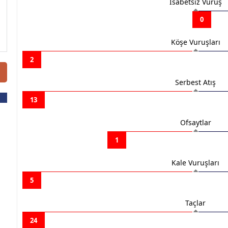
İsabetsiz Vuruş
0
Köşe Vuruşları
2
Serbest Atış
13
Ofsaytlar
1
Kale Vuruşları
5
Taçlar
24