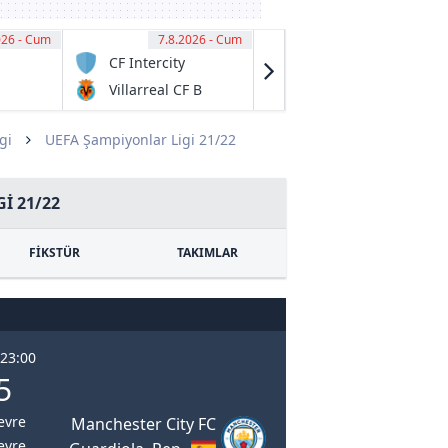
026 - Cum
00
7.8.2026 - Cum
11:00
7.8.2026 - Cum
11:15
CF Intercity
Preston Lions
FC U20
Villarreal CF B
Melbourne
City U20
gi
UEFA Şampiyonlar Ligi 21/22
I 21/22
FİKSTÜR
TAKIMLAR
 23:00
5
Devre
Manchester City FC
Devre