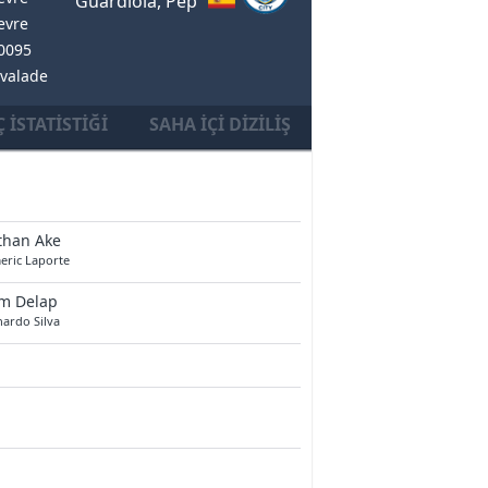
Guardiola, Pep
Devre
50095
lvalade
 İSTATISTIĞI
SAHA İÇI DIZILIŞ
than Ake
eric Laporte
am Delap
ardo Silva