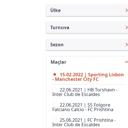
Ülke
Turnuva
Uluslararası Kulüpler
UEFA Şampiyonlar Ligi
Sezon
Türkiye
UEFA Avrupa Ligi
UEFA Şampiyonlar Ligi 21/22
Uluslararası
Kupa Libertadores
Maçlar
UEFA Şampiyonlar Ligi 26/27
Turkiye
UEFA Süper Kupa
15.02.2022 | Sporting Lisbon
UEFA Şampiyonlar Ligi 25/26
İngiltere
- Manchester City FC
Kulüpler Dünya Kupası
UEFA Şampiyonlar Ligi 24/25
İspanya
22.06.2021 | HB Torshavn -
UEFA Avrupa Konferans Ligi
Inter Club de Escaldes
UEFA Şampiyonlar Ligi 23/24
Almanya Amatör
Kulüp Hazırlık Maçları
22.06.2021 | SS Folgore
UEFA Şampiyonlar Ligi 22/23
Fransa
Falciano Calcio - FC Prishtina
AFC Challenge League
UEFA Şampiyonlar Ligi 20/21
İtalya
25.06.2021 | FC Prishtina -
AFC Champions League,
Inter Club de Escaldes
Women