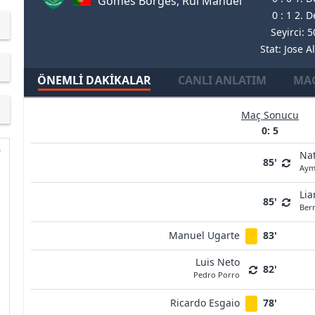
Gomes Borges, Rui Manuel
0 : 1 2. 
Seyirci: 
Stat: Jose A
ÖNEMLI DAKIKALAR
CANLI ANLATIM
MAÇ
Maç Sonucu
0: 5
Na
85'
Aym
Li
85'
Bern
Manuel Ugarte
83'
Luis Neto
82'
Pedro Porro
Ricardo Esgaio
78'