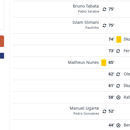
Bruno Tabata
75'
Pablo Sarabia
Islam Slimani
75'
Paulinho
74'
İl
73'
Fe
Matheus Nunes
65'
62'
Ol
61'
İl
58'
Rah
Manuel Ugarte
52'
Pedro Goncalves
44'
Ber