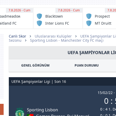
7.8.2026 - Cum
11:00
7.8.2026 - Cum
11:00
7.8.2
11:
roadmeadow
Blacktown
Prospect
gic FC
Spartans FC
United
itland FC
Inter Lions FC
MT Druitt
serve
serve
Town
Rangers
Canlı Skor
Uluslararası Kulüpler
UEFA Şampiyonlar Li
Sezonu
Sporting Lisbon - Manchester City FC maçı
UEFA ŞAMPIYONLAR LIG
GENEL GÖRÜNÜM
PUAN DURUMU
UEFA Şampiyonlar Ligi | Son 16
15/02/22 -
0 : 
0 : 4 1. 
Sporting Lisbon
0 : 0 1. 