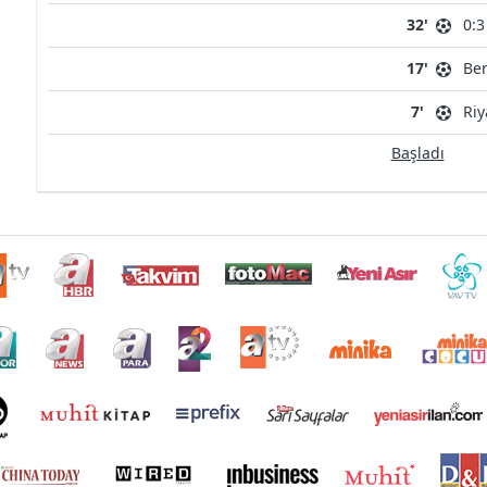
32'
0:3
17'
Ber
7'
Riy
Başladı