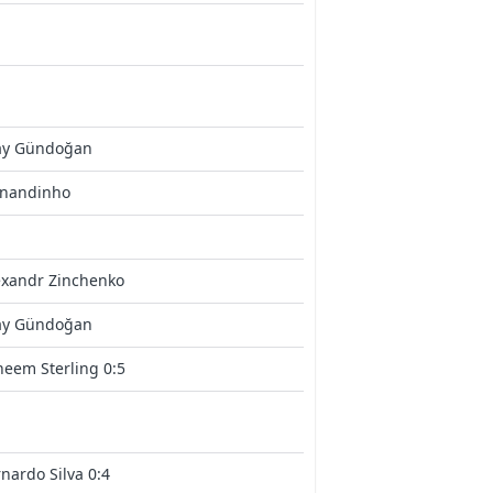
kay Gündoğan
rnandinho
exandr Zinchenko
kay Gündoğan
eem Sterling 0:5
nardo Silva 0:4