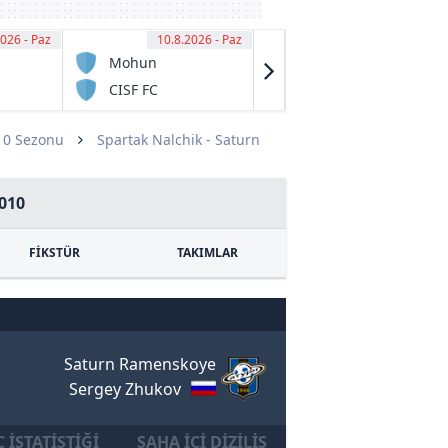
026 - Paz
00
10.8.2026 - Paz
13:30
10.8.2026 - Paz
15:30
Mohun
Lochin
Bagan SG
CISF FC
Qiziriq FC
10 Sezonu
Spartak Nalchik - Saturn
010
FİKSTÜR
TAKIMLAR
Saturn Ramenskoye
Sergey Zhukov
 İSTATISTIĞI
SAHA İÇI DIZILIŞ