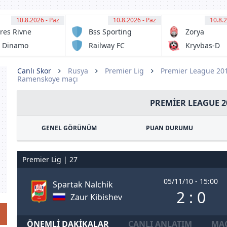
10.8.2026 - Paz
12:00
10.8.2026 - Paz
12:30
10.8.2
13:
res Rivne
Bss Sporting
Zorya
Club
Lugansk
 Dinamo
Railway FC
Kryvbas-D
ev
Krivyi Rig
Canlı Skor
Rusya
Premier Lig
Premier League 20
Ramenskoye maçı
PREMIER LEAGUE 2
GENEL GÖRÜNÜM
PUAN DURUMU
Premier Lig | 27
05/11/10 - 15:00
Spartak Nalchik
2 : 0
Zaur Kibishev
ÖNEMLI DAKIKALAR
CANLI ANLATIM
MAÇ