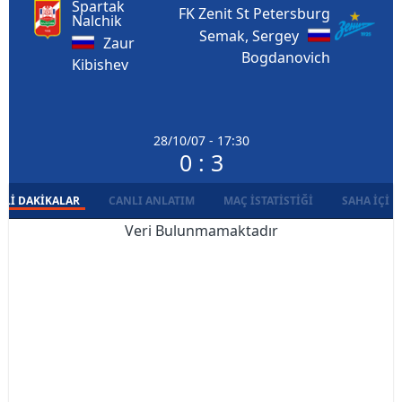
Spartak
FK Zenit St Petersburg
Nalchik
Semak, Sergey
Zaur
Bogdanovich
Kibishev
28/10/07 - 17:30
0 : 3
LI DAKIKALAR
CANLI ANLATIM
MAÇ İSTATISTIĞI
SAHA İÇI D
Veri Bulunmamaktadır