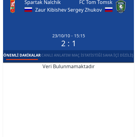
Spartak Nalchik
FC Tom Tomsk
Zaur Kibishev
Sergey Zhukov
23/10/10 - 15:15
2 : 1
ÖNEMLI DAKIKALAR
CANLI ANLATIM
MAÇ İSTATISTIĞI
SAHA İÇI DIZILIŞ
Veri Bulunmamaktadır