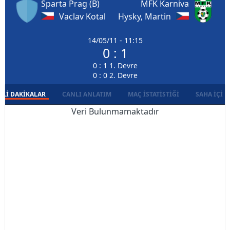
Sparta Prag (B)
MFK Karniva
Vaclav Kotal
Hysky, Martin
14/05/11 - 11:15
0 : 1
0 : 1 1. Devre
0 : 0 2. Devre
LI DAKIKALAR
CANLI ANLATIM
MAÇ İSTATISTIĞI
SAHA İÇI D
Veri Bulunmamaktadır