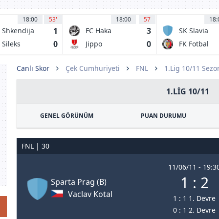
18:00
53
'
18:00
57
18:
1
3
 Shkendija
FC Haka
SK Slavia
racine
Valkeakoski
Prague B
0
0
 Sileks
Jippo
FK Fotbal
atovo
Trinec
Canlı Skor
Çek Cumhuriyeti
FNL
1.Lig 10/11 Sezo
1.LIG 10/11
GENEL GÖRÜNÜM
PUAN DURUMU
FNL | 30
11/06/11 - 19:3
1 : 2
Sparta Prag (B)
Vaclav Kotal
1 : 1 1. Devre
0 : 1 2. Devre