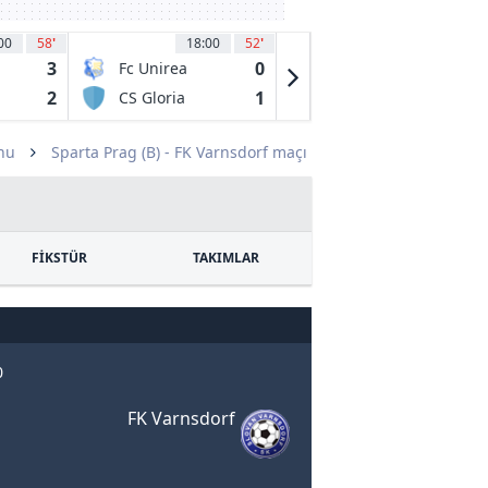
00
58
'
18:00
52
'
18:30
41
3
0
0
Fc Unirea
Japs
2004 Slobozia
2
1
0
CS Gloria
Mikkelin
Bistrita
Palloilijat
nu
Sparta Prag (B) - FK Varnsdorf maçı
FİKSTÜR
TAKIMLAR
0
FK Varnsdorf