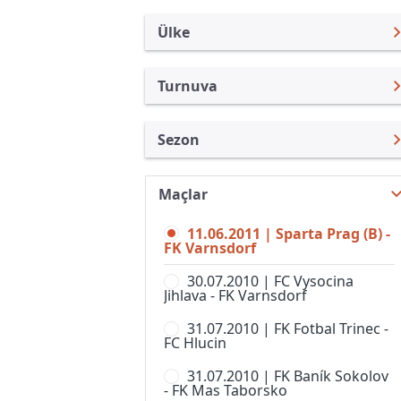
Ülke
Turnuva
Çek Cumhuriyeti
FNL
Sezon
Türkiye
1. Lig, Kadınlar
1.Lig 10/11
Uluslararası
1st Division
Maçlar
FNL 26/27
Uluslararası Kulüpler
2. Liga, Women
11.06.2011 | Sparta Prag (B) -
FNL 25/26
Turkiye
FK Varnsdorf
CFL
FNL 24/25
İngiltere
30.07.2010 | FC Vysocina
Divize A
Jihlava - FK Varnsdorf
FNL 23/24
İspanya
Divize B
31.07.2010 | FK Fotbal Trinec -
FNL 22/23
Almanya Amatör
FC Hlucin
Divize C
FNL 21/22
Fransa
31.07.2010 | FK Baník Sokolov
Divize D
- FK Mas Taborsko