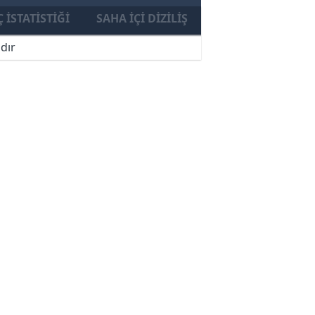
 İSTATISTIĞI
SAHA İÇI DIZILIŞ
dır