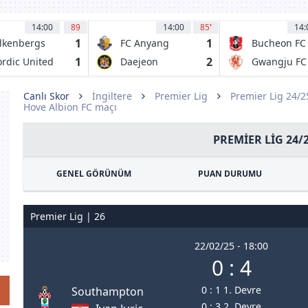
14:00
89
14:00
85
'
14:
1
1
lkenbergs
FC Anyang
Bucheon FC
1995
1
2
rdic United
Daejeon
Gwangju FC
Citizen FC
Canlı Skor
İngiltere
Premier Lig
Premier Lig 24/
Hove Albion FC maçı
PREMIER LIG 24/
GENEL GÖRÜNÜM
PUAN DURUMU
Premier Lig | 26
22/02/25 - 18:00
0 : 4
0 : 1 1. Devre
Southampton
0 : 3 2. Devre