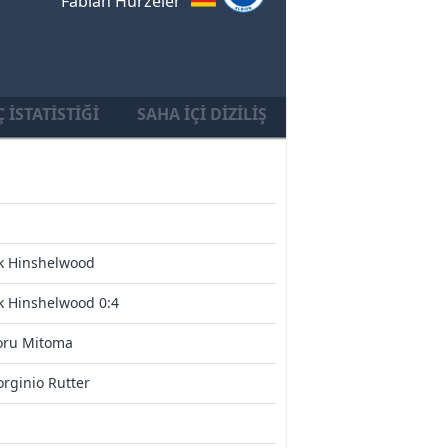
Fabian Hürzeler
 İSTATISTIĞI
SAHA İÇI DIZILIŞ
k Hinshelwood
k Hinshelwood 0:4
oru Mitoma
rginio Rutter