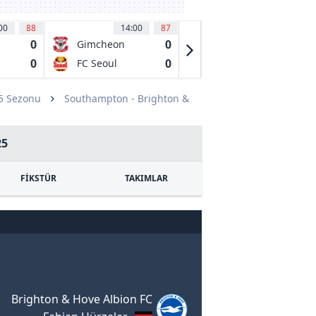
00
88
14:00
87
14:00
84
'
0
0
1
Gimcheon
Jeonbuk
Sangmu FC
Hyundai
0
0
2
FC Seoul
Jeju United FC
Motors
25 Sezonu
Southampton - Brighton &
25
FİKSTÜR
TAKIMLAR
Brighton & Hove Albion FC