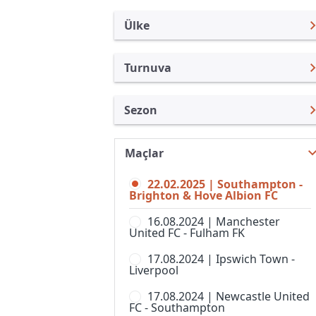
Ülke
Turnuva
İngiltere
Premier Lig
Sezon
Türkiye
Federasyon Kupası
Premier Lig 24/25
Uluslararası
İngiltere Lig Kupası
Maçlar
Premier Lig 26/27
Uluslararası Kulüpler
Community Shield
22.02.2025 | Southampton -
Premier Lig 25/26
Turkiye
Brighton & Hove Albion FC
FA Cup,Elemeler
Premier Lig 23/24
İspanya
16.08.2024 | Manchester
Football League Trophy
United FC - Fulham FK
Premier Lig 22/23
Almanya Amatör
Lig 1
17.08.2024 | Ipswich Town -
Premier Lig 21/22
Fransa
Liverpool
Lig 2
Premier Lig 20/21
İtalya
17.08.2024 | Newcastle United
National League Cup
FC - Southampton