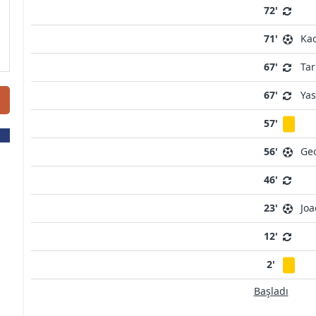
72'
71'
Ka
67'
Tar
67'
Yas
57'
56'
Geo
46'
23'
Joa
12'
2'
Başladı