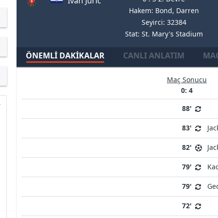
Ivan Juric
Hakem: Bond, Darren
Seyirci: 32384
Stat: St. Mary's Stadium
ÖNEMLI DAKIKALAR
CANLI ANLATIM
MAÇ
Maç Sonucu
0: 4
88'
83'
Jac
82'
Jac
79'
Ka
79'
Geo
72'