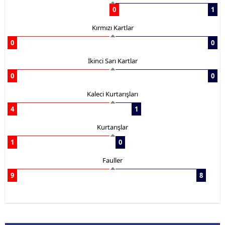
0
1
Kırmızı Kartlar
0
0
İkinci Sarı Kartlar
0
0
Kaleci Kurtarışları
4
1
Kurtarışlar
1
0
Fauller
9
8