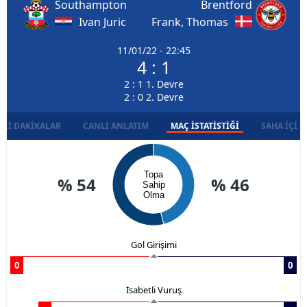
Southampton
Brentford
Ivan Juric
Frank, Thomas
11/01/22 - 22:45
4 : 1
2 : 1 1. Devre
2 : 0 2. Devre
LI DAKIKALAR
CANLI ANLATIM
MAÇ İSTATISTIĞI
SAHA İÇI D
Topa
% 54
% 46
Sahip
Olma
Gol Girişimi
0
0
İsabetli Vuruş