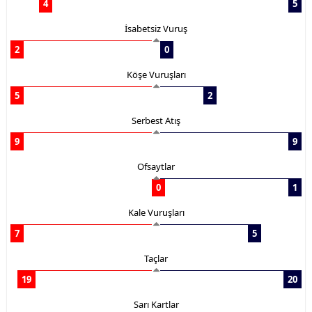
4
5
İsabetsiz Vuruş
2
0
Köşe Vuruşları
5
2
Serbest Atış
9
9
Ofsaytlar
0
1
Kale Vuruşları
7
5
Taçlar
19
20
Sarı Kartlar