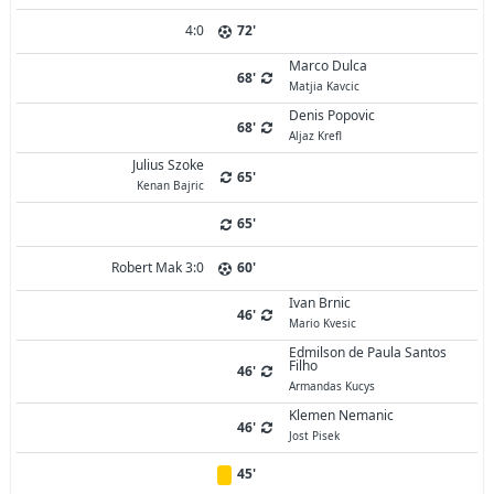
4:0
72'
Marco Dulca
68'
Matjia Kavcic
Denis Popovic
68'
Aljaz Krefl
Julius Szoke
65'
Kenan Bajric
65'
Robert Mak 3:0
60'
Ivan Brnic
46'
Mario Kvesic
Edmilson de Paula Santos
Filho
46'
Armandas Kucys
Klemen Nemanic
46'
Jost Pisek
45'