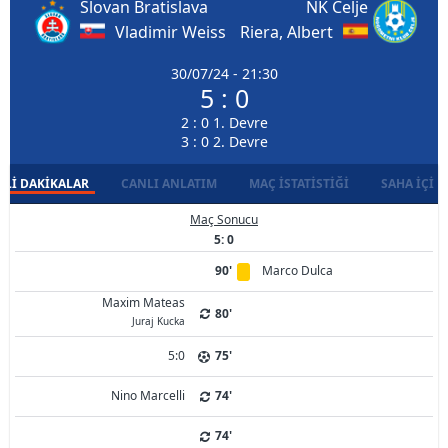
Slovan Bratislava
NK Celje
Vladimir Weiss
Riera, Albert
30/07/24 - 21:30
5 : 0
2 : 0 1. Devre
3 : 0 2. Devre
LI DAKIKALAR
CANLI ANLATIM
MAÇ İSTATISTIĞI
SAHA İÇI D
Maç Sonucu
5: 0
90'
Marco Dulca
Maxim Mateas
80'
Juraj Kucka
5:0
75'
Nino Marcelli
74'
74'