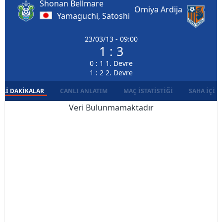
Shonan Bellmare
Omiya Ardija
Yamaguchi, Satoshi
23/03/13 - 09:00
1 : 3
0 : 1 1. Devre
1 : 2 2. Devre
LI DAKIKALAR
CANLI ANLATIM
MAÇ İSTATISTIĞI
SAHA İÇI D
Veri Bulunmamaktadır