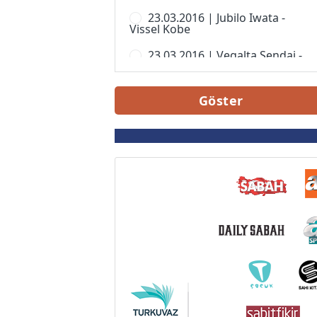
J. Lig Kupası 2020
İtalya
WE League Cup, Women
23.03.2016 | Jubilo Iwata -
Nabisco Açık 2019
Vissel Kobe
Hollanda
WE Ligi, Kadınlar
Nabisco Açık 2018
23.03.2016 | Vegalta Sendai -
Belçika
Albirex Niigata
Nabisco Açık 2017
Portekiz
23.03.2016 | Kashima Antlers -
Göster
Ventforet Kofu
Nabisco Açık 2015
Rusya
27.03.2016 | Vissel Kobe -
Nabisco Açık 2014
İskoçya
Kashima Antlers
Nabisco Açık 2013
Suudi Arabistan
27.03.2016 | Ventforet Kofu -
Omiya Ardija
Nabisco Açık 2012
ABD
27.03.2016 | Nagoya Grampus
Nabisco Açık 2011
Almanya Amatör
Eight - Shonan Bellmare
Nabisco Kupası 2010
Andorra
27.03.2016 | Kawasaki
Frontale - Avispa Fukuoka
Nabisco Kupası 2009
Angola
27.03.2016 | Kashiwa Reysol -
Nabisco Kupası 2008
Vegalta Sendai
Antigua Barbuda
Nabisco Kupası 2007