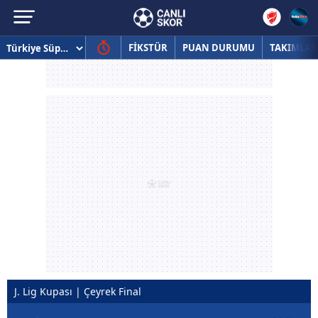
FİKSTÜR
PUAN DURUMU
TAKIMLAR
J. Lig Kupası | Çeyrek Final