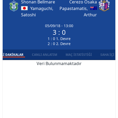
Shonan Bellmare
Cerezo Osaka
Yamaguchi,
Papastamatis,
Satoshi
Arthur
05/09/18 - 13:00
3 : 0
1 : 0 1. Devre
2 : 0 2. Devre
LI DAKIKALAR
CANLI ANLATIM
MAÇ İSTATISTIĞI
SAHA İÇI D
Veri Bulunmamaktadır