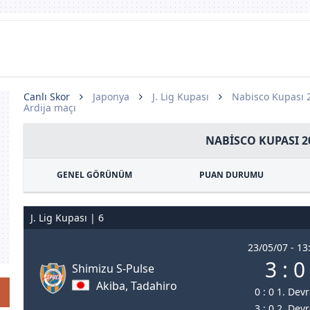
Canlı Skor
Japonya
J. Lig Kupası
Nabisco Kupası 
Ardija maçı
NABISCO KUPASI 2
GENEL GÖRÜNÜM
PUAN DURUMU
J. Lig Kupası | 6
23/05/07 - 13
3 : 0
Shimizu S-Pulse
Akiba, Tadahiro
0 : 0 1. Dev
3 : 0 2. Dev