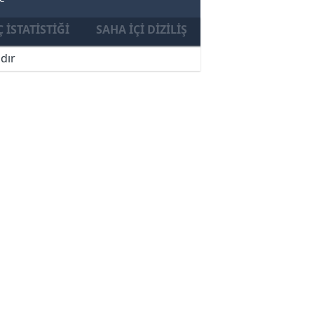
 İSTATISTIĞI
SAHA İÇI DIZILIŞ
dır