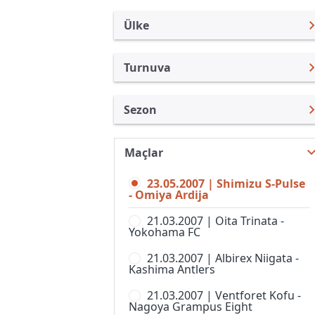
Ülke
Turnuva
Japonya
J. Lig Kupası
Sezon
Türkiye
Emperor Kupası
Nabisco Kupası 2007
Uluslararası
J.Lig 2
Maçlar
J. Lig Kupası 2026
Uluslararası Kulüpler
J.Lig 3
23.05.2007 | Shimizu S-Pulse
J. Lig Kupası 2025
Turkiye
- Omiya Ardija
J.Ligi
J. Lig Kupası 2024
İngiltere
21.03.2007 | Oita Trinata -
Japonya Futbol Ligi
Yokohama FC
J. Lig Kupası 2023
İspanya
J-Ligi Yeni Yıl Kupası
21.03.2007 | Albirex Niigata -
J. Lig Kupası 2022
Almanya Amatör
Kashima Antlers
Nadeshiko Ligi, 1. Lig, Kadınlar
J. Lig Kupası 2021
Fransa
21.03.2007 | Ventforet Kofu -
Süper Kupa
Nagoya Grampus Eight