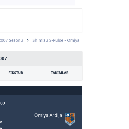
2007 Sezonu
Shimizu S-Pulse - Omiya
007
FİKSTÜR
TAKIMLAR
:00
Omiya Ardija
re
re