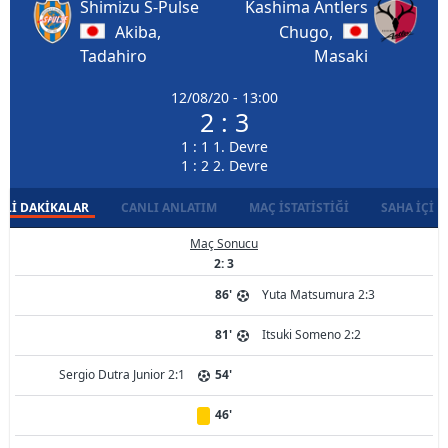
Shimizu S-Pulse
Kashima Antlers
Akiba,
Chugo,
Tadahiro
Masaki
12/08/20 - 13:00
2 : 3
1 : 1 1. Devre
1 : 2 2. Devre
LI DAKIKALAR
CANLI ANLATIM
MAÇ İSTATISTIĞI
SAHA İÇI D
Maç Sonucu
2: 3
86'
Yuta Matsumura 2:3
81'
Itsuki Someno 2:2
Sergio Dutra Junior 2:1
54'
46'