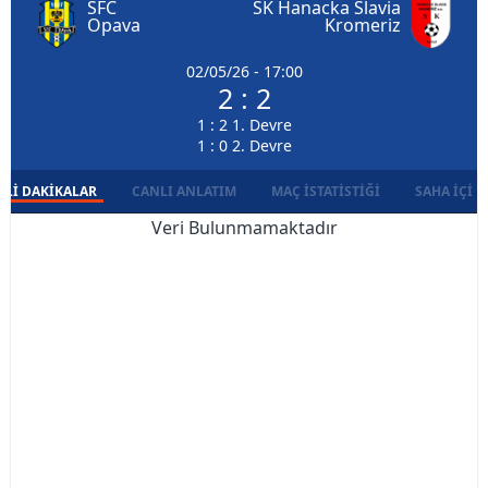
SFC
SK Hanacka Slavia
Opava
Kromeriz
02/05/26 - 17:00
2 : 2
1 : 2 1. Devre
1 : 0 2. Devre
LI DAKIKALAR
CANLI ANLATIM
MAÇ İSTATISTIĞI
SAHA İÇI D
Veri Bulunmamaktadır