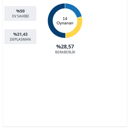
%50
EV SAHİBİ
14
Oynanan
%21,43
DEPLASMAN
%28,57
BERABERLİK