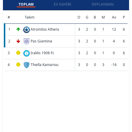
TOPLAM
EV SAHIBI
DEPLASMAN
#
Takım
O
G
B
M
Av
P
1
Atromitos Athens
3
2
0
1
12
6
2
Pas Giannina
3
2
0
1
4
6
3
Iraklis 1908 Fc
3
2
0
1
0
6
4
Thiella Kamariou
3
0
0
3
-16
0