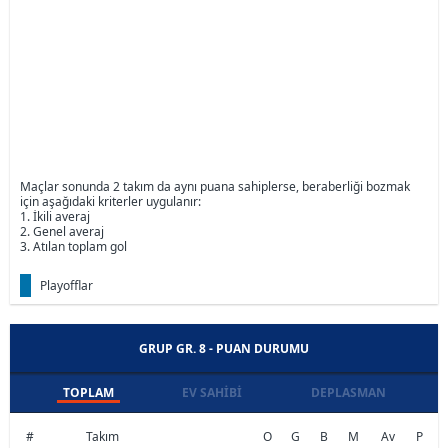
Maçlar sonunda 2 takım da aynı puana sahiplerse, beraberliği bozmak
için aşağıdaki kriterler uygulanır:
1. İkili averaj
2. Genel averaj
3. Atılan toplam gol
Playofflar
GRUP GR. 8 - PUAN DURUMU
TOPLAM
EV SAHIBI
DEPLASMAN
#
Takım
O
G
B
M
Av
P