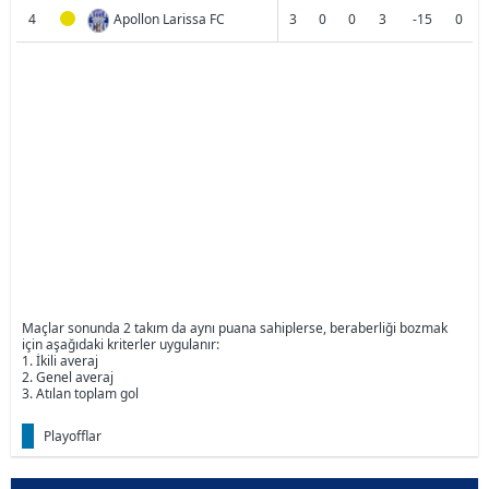
4
Apollon Larissa FC
3
0
0
3
-15
0
Maçlar sonunda 2 takım da aynı puana sahiplerse, beraberliği bozmak
için aşağıdaki kriterler uygulanır:
1. İkili averaj
2. Genel averaj
3. Atılan toplam gol
Playofflar