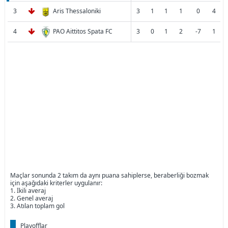
3
Aris Thessaloniki
3
1
1
1
0
4
4
PAO Aittitos Spata FC
3
0
1
2
-7
1
Maçlar sonunda 2 takım da aynı puana sahiplerse, beraberliği bozmak
için aşağıdaki kriterler uygulanır:
1. İkili averaj
2. Genel averaj
3. Atılan toplam gol
Playofflar