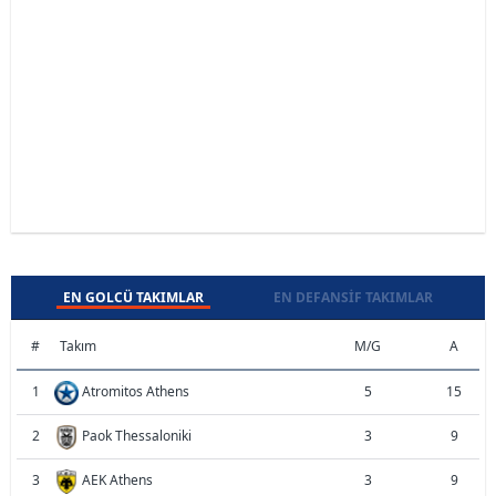
EN GOLCÜ TAKIMLAR
EN DEFANSIF TAKIMLAR
#
Takım
M/G
A
1
Atromitos Athens
5
15
2
Paok Thessaloniki
3
9
3
AEK Athens
3
9