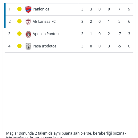
1
Panionios
3
3
0
0
7
9
2
AE Larissa FC
3
2
0
1
5
6
3
Apollon Pontou
3
1
0
2
-7
3
4
Pasa Irodotos
3
0
0
3
-5
0
Maçlar sonunda 2 takım da aynı puana sahiplerse, beraberliği bozmak
için aşağıdaki kriterler uygulanır: