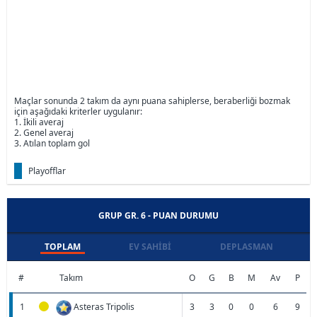
Maçlar sonunda 2 takım da aynı puana sahiplerse, beraberliği bozmak
için aşağıdaki kriterler uygulanır:
1. İkili averaj
2. Genel averaj
3. Atılan toplam gol
Playofflar
GRUP GR. 6 - PUAN DURUMU
TOPLAM
EV SAHIBI
DEPLASMAN
#
Takım
O
G
B
M
Av
P
1
Asteras Tripolis
3
3
0
0
6
9