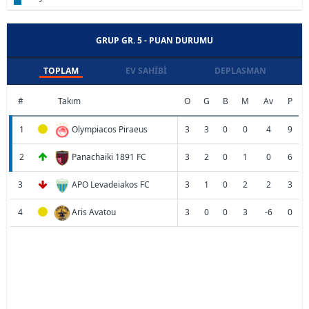
GRUP GR. 5 - PUAN DURUMU
TOPLAM
EV SAHIBI
DEPLASMAN
#
Takım
O
G
B
M
Av
P
1
Olympiacos Piraeus
3
3
0
0
4
9
2
Panachaiki 1891 FC
3
2
0
1
0
6
3
APO Levadeiakos FC
3
1
0
2
2
3
4
Aris Avatou
3
0
0
3
-6
0