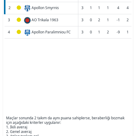
2
Apollon Smyrnis
3
1
1
1
4
4
3
AO Trikala 1963
3
0
2
1
-1
2
4
Apollon Paralimniou FC
3
0
1
2
-9
1
Maçlar sonunda 2 takım da aynı puana sahiplerse, beraberliği bozmak
için aşağıdaki kriterler uygulanır:
1. İkili averaj
2. Genel averaj