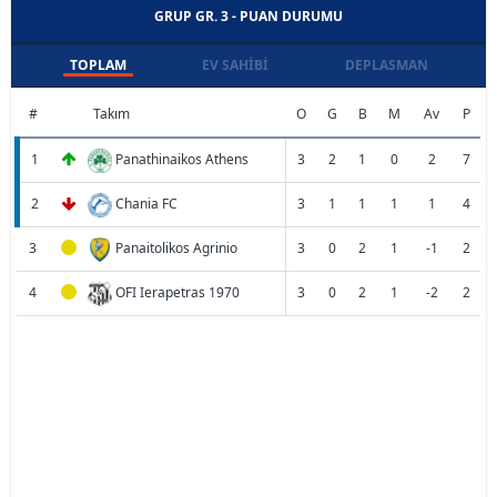
GRUP GR. 3 - PUAN DURUMU
TOPLAM
EV SAHIBI
DEPLASMAN
#
Takım
O
G
B
M
Av
P
1
Panathinaikos Athens
3
2
1
0
2
7
2
Chania FC
3
1
1
1
1
4
3
Panaitolikos Agrinio
3
0
2
1
-1
2
4
OFI Ierapetras 1970
3
0
2
1
-2
2