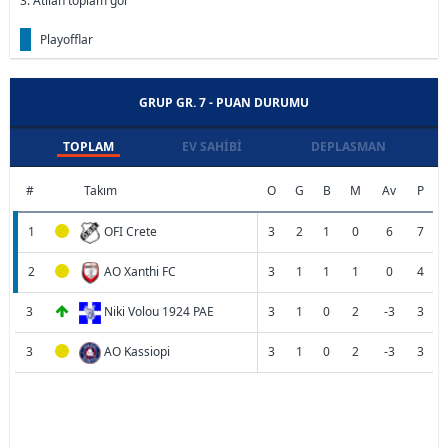
3. Atılan toplam gol
Playofflar
GRUP GR. 7 - PUAN DURUMU
TOPLAM
EV SAHIBI
DEPLASMAN
#
Takım
O
G
B
M
Av
P
1
OFI Crete
3
2
1
0
6
7
2
AO Xanthi FC
3
1
1
1
0
4
3
Niki Volou 1924 PAE
3
1
0
2
-3
3
3
AO Kassiopi
3
1
0
2
-3
3