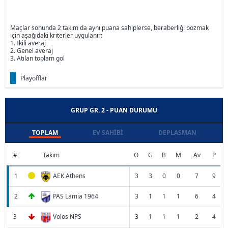
Maçlar sonunda 2 takım da aynı puana sahiplerse, beraberliği bozmak
için aşağıdaki kriterler uygulanır:
1. İkili averaj
2. Genel averaj
3. Atılan toplam gol
Playofflar
GRUP GR. 2 - PUAN DURUMU
TOPLAM
EV SAHIBI
DEPLASMAN
#
Takım
O
G
B
M
Av
P
1
AEK Athens
3
3
0
0
7
9
2
PAS Lamia 1964
3
1
1
1
6
4
3
Volos NPS
3
1
1
1
2
4