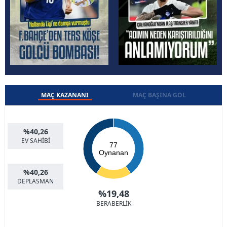
MAÇ KAZANANI
MAÇ BAŞINA GOL
%40,26
EV SAHİBİ
77
Oynanan
%40,26
DEPLASMAN
%19,48
BERABERLİK