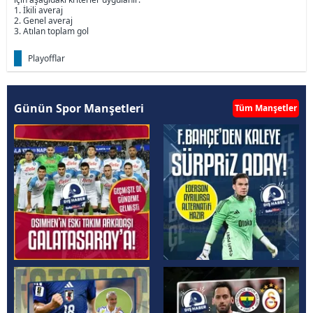
1. İkili averaj
2. Genel averaj
3. Atılan toplam gol
Playofflar
Günün Spor Manşetleri
Tüm Manşetler