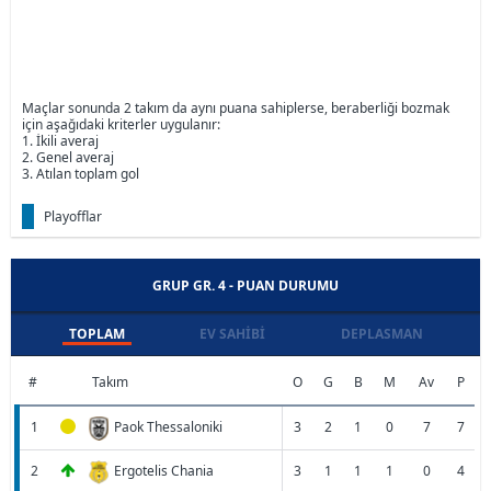
Maçlar sonunda 2 takım da aynı puana sahiplerse, beraberliği bozmak
için aşağıdaki kriterler uygulanır:
1. İkili averaj
2. Genel averaj
3. Atılan toplam gol
Playofflar
GRUP GR. 4 - PUAN DURUMU
TOPLAM
EV SAHIBI
DEPLASMAN
#
Takım
O
G
B
M
Av
P
1
Paok Thessaloniki
3
2
1
0
7
7
2
Ergotelis Chania
3
1
1
1
0
4