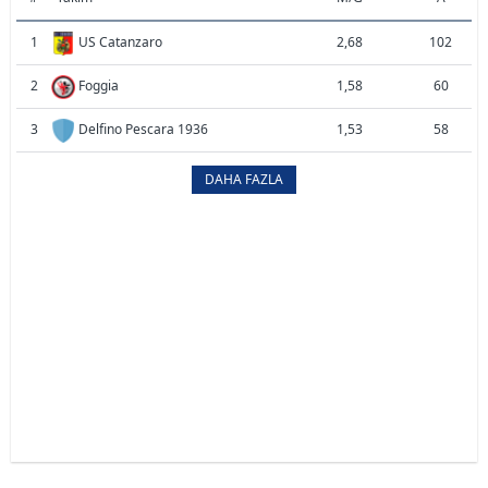
1
US Catanzaro
2,68
102
2
Foggia
1,58
60
3
Delfino Pescara 1936
1,53
58
DAHA FAZLA