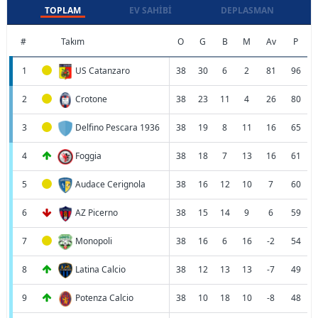
TOPLAM
EV SAHIBI
DEPLASMAN
#
Takım
O
G
B
M
Av
P
1
US Catanzaro
38
30
6
2
81
96
2
Crotone
38
23
11
4
26
80
3
Delfino Pescara 1936
38
19
8
11
16
65
4
Foggia
38
18
7
13
16
61
5
Audace Cerignola
38
16
12
10
7
60
6
AZ Picerno
38
15
14
9
6
59
7
Monopoli
38
16
6
16
-2
54
8
Latina Calcio
38
12
13
13
-7
49
9
Potenza Calcio
38
10
18
10
-8
48