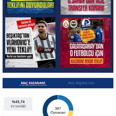
MAÇ KAZANANI
MAÇ BAŞINA GOL
%45,74
EV SAHİBİ
387
Oynanan