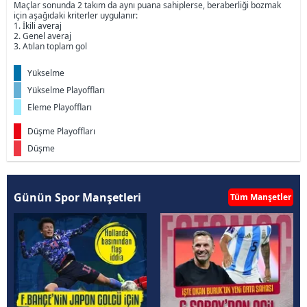
Maçlar sonunda 2 takım da aynı puana sahiplerse, beraberliği bozmak
için aşağıdaki kriterler uygulanır:
1. İkili averaj
2. Genel averaj
3. Atılan toplam gol
Yükselme
Yükselme Playoffları
Eleme Playoffları
Düşme Playoffları
Düşme
Günün Spor Manşetleri
Tüm Manşetler