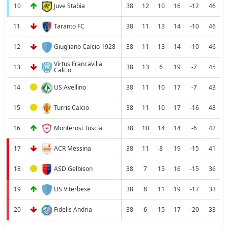
10
Juve Stabia
38
12
10
16
-12
46
11
Taranto FC
38
11
13
14
-10
46
12
Giugliano Calcio 1928
38
11
13
14
-10
46
Virtus Francavilla
13
38
13
6
19
-7
45
Calcio
14
US Avellino
38
11
10
17
-7
43
15
Turris Calcio
38
11
10
17
-16
43
16
Monterosi Tuscia
38
10
14
14
-6
42
17
ACR Messina
38
11
8
19
-15
41
18
ASD Gelbison
38
7
15
16
-15
36
19
US Viterbese
38
8
11
19
-17
33
20
Fidelis Andria
38
6
15
17
-20
33