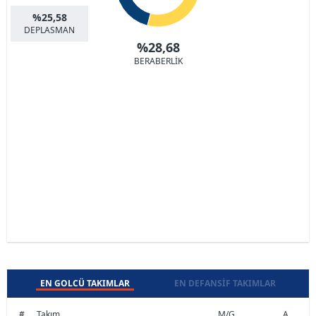
%25,58
DEPLASMAN
%28,68
BERABERLİK
EN GOLCÜ TAKIMLAR
EN DEFANSIF TAKIMLAR
#
Takım
M/G
A