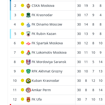
2
CSKA Moskova
30
19
3
8
3
FK Krasnodar
30
17
9
4
4
FK Dinamo Moscow
30
14
8
8
5
FK Rubin Kazan
30
13
9
8
6
FK Spartak Moskova
30
12
8
10
7
FK Lokomotiv Moskova
30
11
10
9
8
FK Mordoviya Saransk
30
11
5
14
9
RFK Akhmat Grozny
30
10
7
13
10
Kuban Krasnodar
30
8
12
10
11
Amkar Perm
30
8
8
14
12
FK Ufa
30
7
10
13