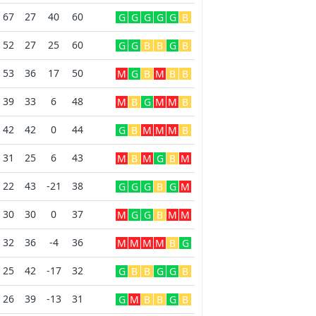
67
27
40
60
G
G
G
G
G
B
52
27
25
60
G
G
B
B
G
B
53
36
17
50
M
G
B
M
B
B
39
33
6
48
M
B
G
M
M
B
42
42
0
44
G
B
M
M
M
B
31
25
6
43
M
B
M
G
B
M
22
43
-21
38
G
G
G
B
G
M
30
30
0
37
M
G
G
B
M
M
32
36
-4
36
M
M
M
M
B
G
25
42
-17
32
G
B
B
G
G
B
26
39
-13
31
G
M
B
B
G
B