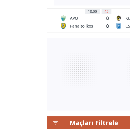
18:00
45
0
APO
Ku
Levadeiakos
Pa
0
Panaitolikos
C
FC
Agrinio
Un
Cr
Maçları Filtrele