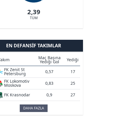
2,39
TÜM
EN DEFANSIF TAKIMLAR
Maç Başına
Takım
Yediği
Yediği Gol
FK Zenit St
0,57
17
Petersburg
FK Lokomotiv
0,83
25
Moskova
FK Krasnodar
0,9
27
DAHA FAZLA