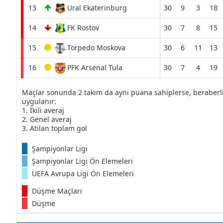
13
Ural Ekaterinburg
30
9
3
18
14
FK Rostov
30
7
8
15
15
Torpedo Moskova
30
6
11
13
16
PFK Arsenal Tula
30
7
4
19
Maçlar sonunda 2 takım da aynı puana sahiplerse, beraberliğ
uygulanır:
1. İkili averaj
2. Genel averaj
3. Atılan toplam gol
Şampiyonlar Ligi
Şampiyonlar Ligi Ön Elemeleri
UEFA Avrupa Ligi Ön Elemeleri
Düşme Maçları
Düşme