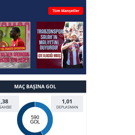
Tüm Manşetler
MAÇ BAŞINA GOL
1,38
1,01
SAHİBİ
DEPLASMAN
590
GOL