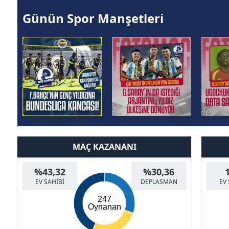
Günün Spor Manşetleri
MAÇ KAZANANI
%43,32
%30,36
EV SAHİBİ
DEPLASMAN
EV 
247
Oynanan