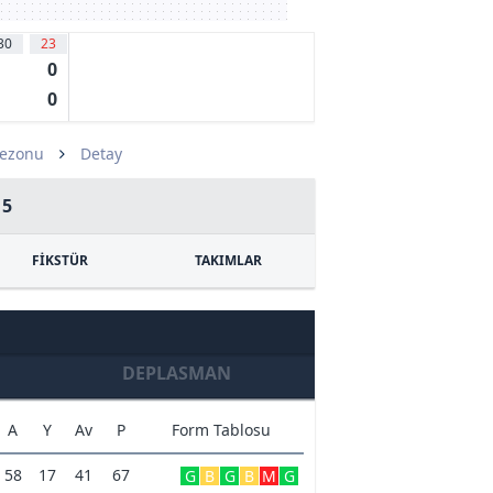
30
23
0
0
Sezonu
Detay
15
FİKSTÜR
TAKIMLAR
DEPLASMAN
A
Y
Av
P
Form Tablosu
58
17
41
67
G
B
G
B
M
G