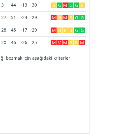
31
44
-13
30
B
G
M
G
G
B
27
51
-24
29
M
B
M
B
G
G
28
45
-17
29
M
B
B
B
G
G
20
46
-26
25
M
M
M
B
B
M
i bozmak için aşağıdaki kriterler