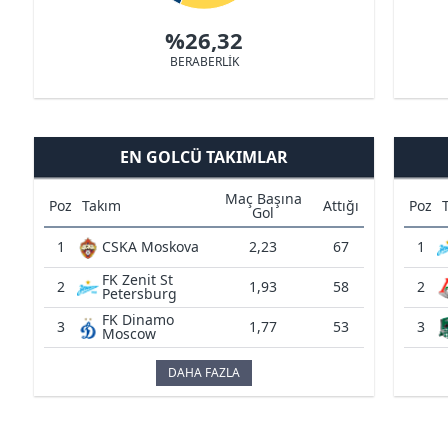
%26,32
BERABERLİK
EN GOLCÜ TAKIMLAR
Maç Başına
Poz
Takım
Attığı
Poz
Gol
1
CSKA Moskova
2,23
67
1
FK Zenit St
2
1,93
58
2
Petersburg
FK Dinamo
3
1,77
53
3
Moscow
DAHA FAZLA