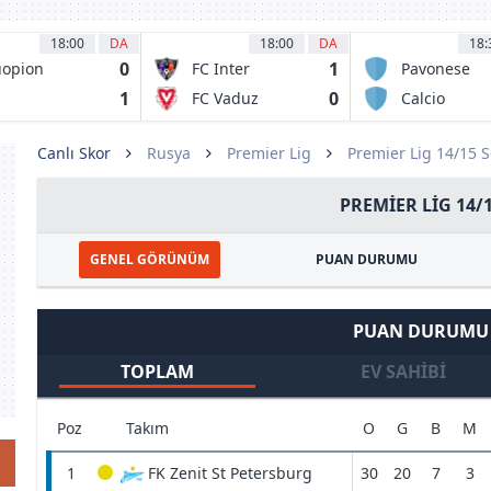
18:00
DA
18:00
DA
18:
0
1
opion
FC Inter
Pavonese
lloseura
Turku
1
0
S
FC Vaduz
Calcio
iversitatea
Desenzano
aiova 1948
Canlı Skor
Rusya
Premier Lig
Premier Lig 14/15 
PREMIER LIG 14/
GENEL GÖRÜNÜM
PUAN DURUMU
PUAN DURUMU
TOPLAM
EV SAHIBI
Poz
Takım
O
G
B
M
1
FK Zenit St Petersburg
30
20
7
3