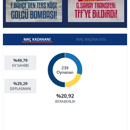
MAÇ KAZANANI
MAÇ BAŞINA GOL
%49,79
EV SAHİBİ
239
Oynanan
%29,29
DEPLASMAN
%20,92
BERABERLİK