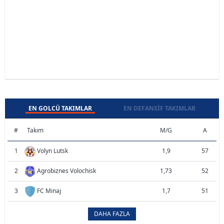
EN GOLCÜ TAKIMLAR
EN DEFANSIF TAKIMLAR
#
Takım
M/G
A
1
Volyn Lutsk
1,9
57
2
Agrobiznes Volochisk
1,73
52
3
FC Minaj
1,7
51
DAHA FAZLA