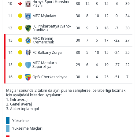
Hirnyk-Sport Horishni
10
30
12
3
15
-6
39
Plavni
11
MFC Mykolaiv
30
8
10
12
0
34
FC Prykarpattya Ivano-
12
30
9
3
18
-7
30
Frankivsk
MFC Kremin
13
30
7
6
17
-22
27
Kremenchuk
14
FC Balkany Zorya
30
5
10
15
-24
25
MFC Metalurh
15
29
6
4
19
-27
22
Zaporizhya
16
Opfk Cherkashchyna
30
1
4
25
-51
7
Maçlar sonunda 2 takım da aynı puana sahiplerse, beraberliği bozmak
için aşağıdaki kriterler uygulanır:
1. İkili averaj
2. Genel averaj
3. Atılan toplam gol
Yükselme
Yükselme Maçları