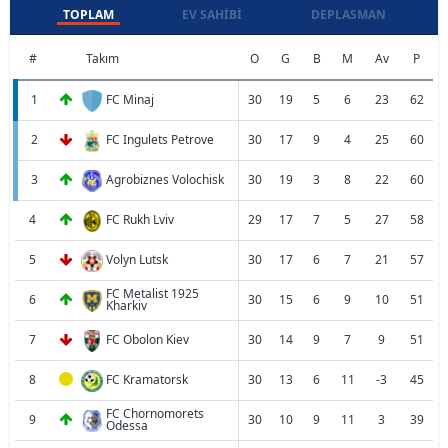
TOPLAM
EV SAHIBI
DEPLASMAN
#
Takım
O
G
B
M
Av
P
1
FC Minaj
30
19
5
6
23
62
2
FC Ingulets Petrove
30
17
9
4
25
60
3
Agrobiznes Volochisk
30
19
3
8
22
60
4
FC Rukh Lviv
29
17
7
5
27
58
5
Volyn Lutsk
30
17
6
7
21
57
FC Metalist 1925
6
30
15
6
9
10
51
Kharkiv
7
FC Obolon Kiev
30
14
9
7
9
51
8
FC Kramatorsk
30
13
6
11
-3
45
FC Chornomorets
9
30
10
9
11
3
39
Odessa