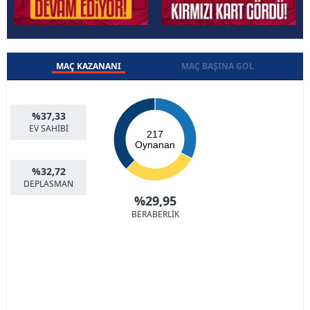
MAÇ KAZANANI
MAÇ BAŞINA GOL
%37,33
EV SAHİBİ
217
Oynanan
%32,72
DEPLASMAN
%29,95
BERABERLİK