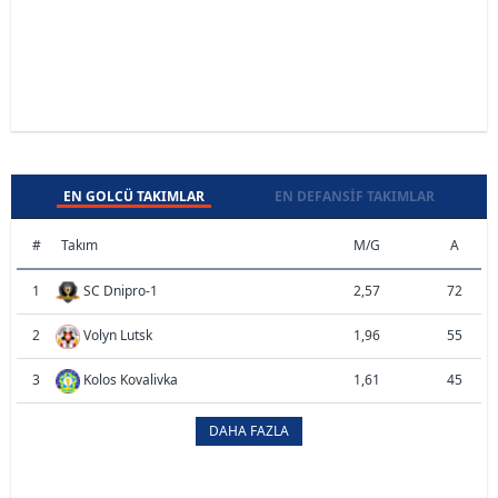
EN GOLCÜ TAKIMLAR
EN DEFANSIF TAKIMLAR
#
Takım
M/G
A
1
SC Dnipro-1
2,57
72
2
Volyn Lutsk
1,96
55
3
Kolos Kovalivka
1,61
45
DAHA FAZLA