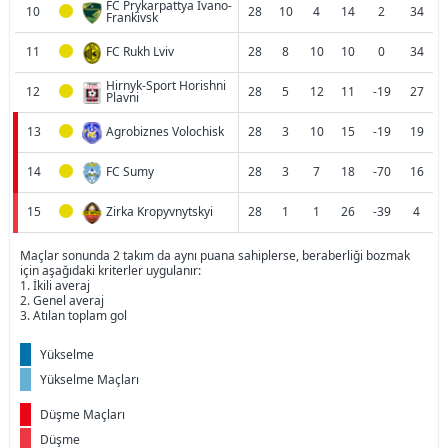
FC Prykarpattya Ivano-
10
28
10
4
14
2
34
Frankivsk
11
FC Rukh Lviv
28
8
10
10
0
34
Hirnyk-Sport Horishni
12
28
5
12
11
-19
27
Plavni
13
Agrobiznes Volochisk
28
3
10
15
-19
19
14
FC Sumy
28
3
7
18
-70
16
15
Zirka Kropyvnytskyi
28
1
1
26
-39
4
Maçlar sonunda 2 takım da aynı puana sahiplerse, beraberliği bozmak
için aşağıdaki kriterler uygulanır:
1. İkili averaj
2. Genel averaj
3. Atılan toplam gol
Yükselme
Yükselme Maçları
Düşme Maçları
Düşme