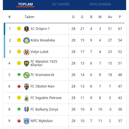
TOPLAM
EV SAHIBI
DEPLASMAN
#
Takım
O
G
B
M
Av
P
1
SC Dnipro-1
28
21
4
3
51
67
2
Kolos Kovalivka
28
15
9
4
27
54
3
Volyn Lutsk
28
17
7
4
25
52
FC Metalist 1925
4
28
15
6
7
15
51
Kharkiv
5
FC Kramatorsk
28
14
6
8
18
48
6
FC Obolon Kiev
28
13
8
7
7
47
7
FC Ingulets Petrove
28
11
9
8
3
42
8
FC Balkany Zorya
28
10
8
10
-3
38
9
MFC Mykolaiv
28
10
7
11
2
37