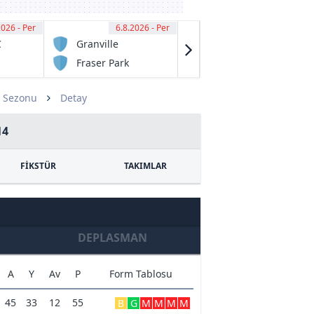
2026 - Per
00
6.8.2026 - Per
13:00
6.8.2026 - Per
13:00
C
Granville
Salisbury
Rage
United
Fraser Park
South
FK
Adelaide FC
4 Sezonu
Detay
14
FİKSTÜR
TAKIMLAR
DEPLASMAN
A
Y
Av
P
Form Tablosu
45
33
12
55
B
G
M
M
M
M