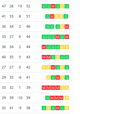
47
28
19
52
G
G
M
G
B
G
41
33
8
51
G
M
B
B
G
36
34
2
46
G
G
G
B
M
33
27
6
44
G
G
G
M
G
M
36
34
2
44
M
G
G
G
B
B
40
35
5
43
M
M
G
B
G
G
27
27
0
42
B
B
M
G
B
G
29
35
-6
41
B
G
M
B
G
33
32
1
39
M
M
M
M
B
B
29
39
-10
39
G
M
M
M
B
32
41
-9
38
G
B
G
M
G
B