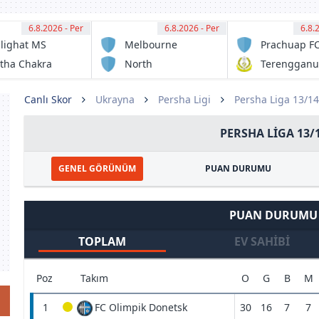
6.8.2026 - Per
12:30
6.8.2026 - Per
13:00
6.8.
13:
lighat MS
Melbourne
Prachuap F
Victory FC
tha Chakra
North
Terengganu
Sunshine
FC
Eagles FC
Canlı Skor
Ukrayna
Persha Ligi
Persha Liga 13/1
PERSHA LIGA 13/
GENEL GÖRÜNÜM
PUAN DURUMU
PUAN DURUMU
TOPLAM
EV SAHIBI
Poz
Takım
O
G
B
M
1
FC Olimpik Donetsk
30
16
7
7