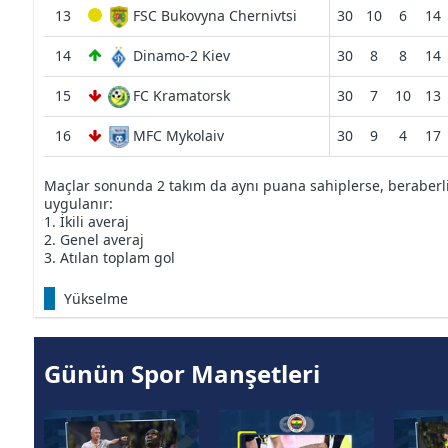
13
FSC Bukovyna Chernivtsi
30
10
6
14
14
Dinamo-2 Kiev
30
8
8
14
15
FC Kramatorsk
30
7
10
13
16
MFC Mykolaiv
30
9
4
17
Maçlar sonunda 2 takım da aynı puana sahiplerse, beraberliğ
uygulanır:
1. İkili averaj
2. Genel averaj
3. Atılan toplam gol
Yükselme
Günün Spor Manşetleri