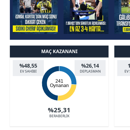
MAÇ KAZANANI
%48,55
%26,14
EV SAHİBİ
DEPLASMAN
EV 
241
Oynanan
%25,31
BERABERLİK