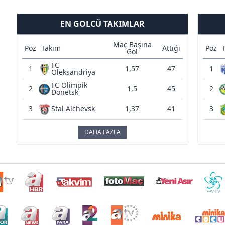
EN GOLCÜ TAKIMLAR
Maç Başına
Poz
Takım
Attığı
Poz
Gol
FC
1
1,57
47
1
Oleksandriya
FC Olimpik
2
1,5
45
2
Donetsk
3
Stal Alchevsk
1,37
41
3
DAHA FAZLA