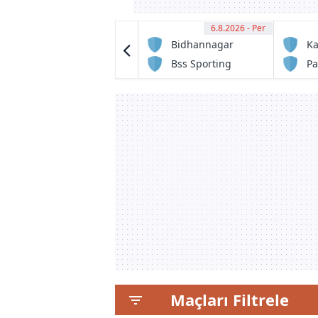
6.8.2026 - Per
13:30
6.8.2026 - Per
12:30
Bodoland FC
Bidhannagar
Ka
Msa
FC1
Bss Sporting
Pa
Club
Maçları Filtrele