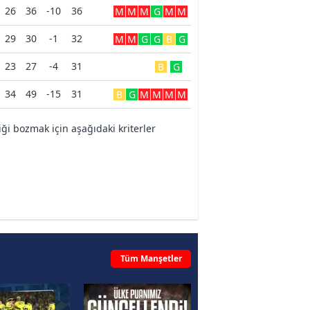
26
36
-10
36
M
M
M
G
M
M
29
30
-1
32
M
M
G
G
B
G
23
27
-4
31
B
G
34
49
-15
31
B
G
M
M
M
M
i bozmak için aşağıdaki kriterler
Tüm Manşetler