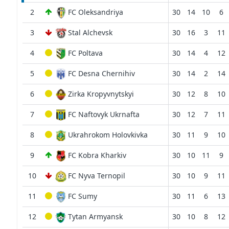
2
FC Oleksandriya
30
14
10
6
3
Stal Alchevsk
30
16
3
11
4
FC Poltava
30
14
4
12
5
FC Desna Chernihiv
30
14
2
14
6
Zirka Kropyvnytskyi
30
12
8
10
7
FC Naftovyk Ukrnafta
30
12
7
11
8
Ukrahrokom Holovkivka
30
11
9
10
9
FC Kobra Kharkiv
30
10
11
9
10
FC Nyva Ternopil
30
10
9
11
11
FC Sumy
30
11
6
13
12
Tytan Armyansk
30
10
8
12