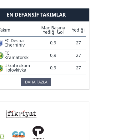
EN DEFANSIF TAKIMLAR
Maç Başına
Takım
Yediği
Yediği Gol
FC Desna
0,9
27
Chernihiv
FC
0,9
27
Kramatorsk
Ukrahrokom
0,9
27
Holovkivka
DAHA FAZLA