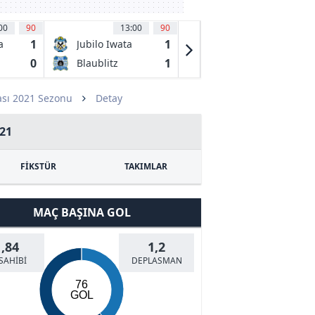
00
90
13:00
90
13:00
90
1
1
0
a
Jubilo Iwata
Oita Trinata
0
1
1
Blaublitz
Shonan
Akita
Bellmare
sı 2021 Sezonu
Detay
21
FİKSTÜR
TAKIMLAR
MAÇ BAŞINA GOL
1,84
1,2
SAHİBİ
DEPLASMAN
76
GOL