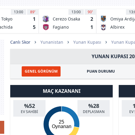
13:00
89
'
13:00
90
'
13:
1
2
 Tokyo
Cerezo Osaka
Omiya Ardij
5
1
achida
Fagiano
Albirex
lvia
Okayama
Niigata
Canlı Skor
Yunanistan
Yunan Kupası
Yunan Kupa
YUNAN KUPASI 20
GENEL GÖRÜNÜM
PUAN DURUMU
MAÇ KAZANANI
%52
%28
EV SAHİBİ
DEPLASMAN
EV 
25
Oynanan