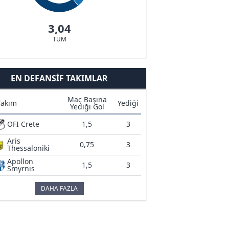
3,04
TÜM
EN DEFANSIF TAKIMLAR
Maç Başına
Takım
Yediği
Yediği Gol
OFI Crete
1,5
3
Aris
0,75
3
Thessaloniki
Apollon
1,5
3
Smyrnis
DAHA FAZLA