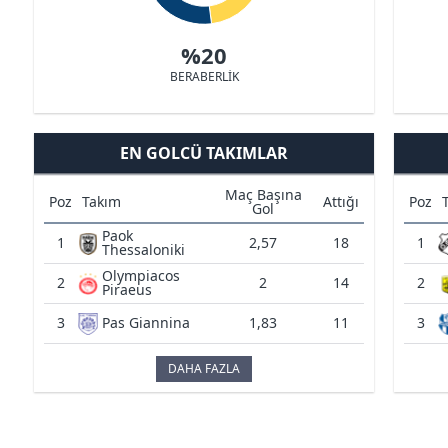
%20
BERABERLİK
EN GOLCÜ TAKIMLAR
Maç Başına
Poz
Takım
Attığı
Poz
Gol
Paok
1
2,57
18
1
Thessaloniki
Olympiacos
2
2
14
2
Piraeus
3
Pas Giannina
1,83
11
3
DAHA FAZLA