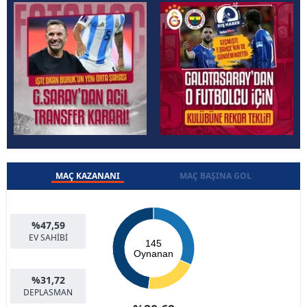
MAÇ KAZANANI
MAÇ BAŞINA GOL
%47,59
EV SAHİBİ
145
Oynanan
%31,72
DEPLASMAN