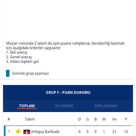
Maçlar sonunda 2 takım da aynı puana sahiplerse, beraberliği bozmak
için aşağıdaki kriterler uygulanır:
1. İkili averaj
2. Genel averaj
3. Atılan toplam gol
Sonraki grup aşaması
GRUP F - PUAN DURUMU
TOPLAM
EV SAHIBI
DEPLASMAN
#
Takım
O
G
B
M
Av
P
1
Antigua Barbuda
6
5
0
1
21
15