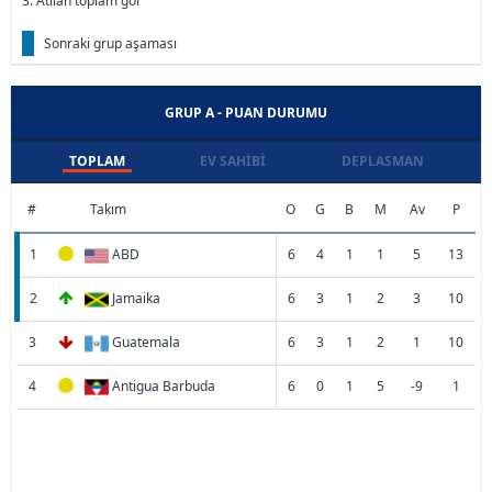
3. Atılan toplam gol
Sonraki grup aşaması
GRUP A - PUAN DURUMU
TOPLAM
EV SAHIBI
DEPLASMAN
#
Takım
O
G
B
M
Av
P
1
ABD
6
4
1
1
5
13
2
Jamaika
6
3
1
2
3
10
3
Guatemala
6
3
1
2
1
10
4
Antigua Barbuda
6
0
1
5
-9
1