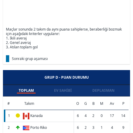
Maçlar sonunda 2 takım da aynı puana sahiplerse, beraberliği bozmak
için aşağıdaki kriterler uygulanır:
1. İkili averaj
2. Genel averaj
3. Atılan toplam gol
Sonraki grup aşaması
GRUP D - PUAN DURUMU
TOPLAM
EV SAHIBI
DEPLASMAN
#
Takım
O
G
B
M
Av
P
1
Kanada
6
4
2
0
17
14
2
Porto Riko
6
2
3
1
4
9