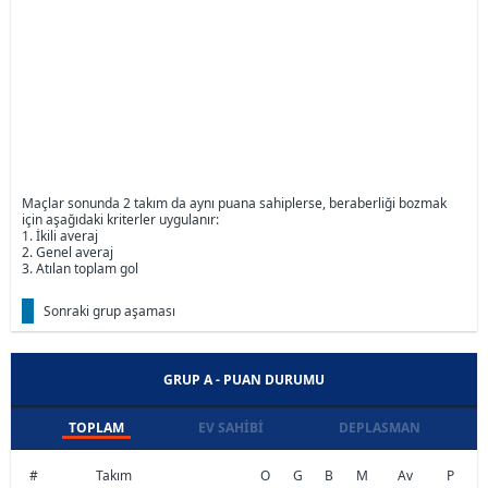
Maçlar sonunda 2 takım da aynı puana sahiplerse, beraberliği bozmak
için aşağıdaki kriterler uygulanır:
1. İkili averaj
2. Genel averaj
3. Atılan toplam gol
Sonraki grup aşaması
GRUP A - PUAN DURUMU
TOPLAM
EV SAHIBI
DEPLASMAN
#
Takım
O
G
B
M
Av
P