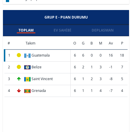
GRUP E - PUAN DURUMU
TOPLAM
EV SAHIBI
DEPLASMAN
#
Takım
O
G
B
M
Av
P
1
Guatemala
6
6
0
0
16
18
2
Belize
6
2
1
3
-1
7
3
Saint Vincent
6
1
2
3
-8
5
4
Grenada
6
1
1
4
-7
4