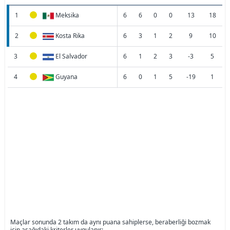
1
Meksika
6
6
0
0
13
18
2
Kosta Rika
6
3
1
2
9
10
3
El Salvador
6
1
2
3
-3
5
4
Guyana
6
0
1
5
-19
1
Maçlar sonunda 2 takım da aynı puana sahiplerse, beraberliği bozmak
için aşağıdaki kriterler uygulanır: