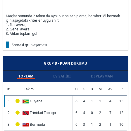
Maçlar sonunda 2 takım da aynı puana sahiplerse, beraberliği bozmak
için aşağıdaki kriterler uygulanır:
1. İkili averaj
2. Genel averaj
3. Atılan toplam gol
Sonraki grup aşaması
GRUP B - PUAN DURUMU
TOPLAM
EV SAHIBI
DEPLASMAN
#
Takım
O
G
B
M
Av
P
1
Guyana
6
4
1
1
4
13
2
Trinidad Tobago
6
4
0
2
7
12
3
Bermuda
6
3
1
2
1
10