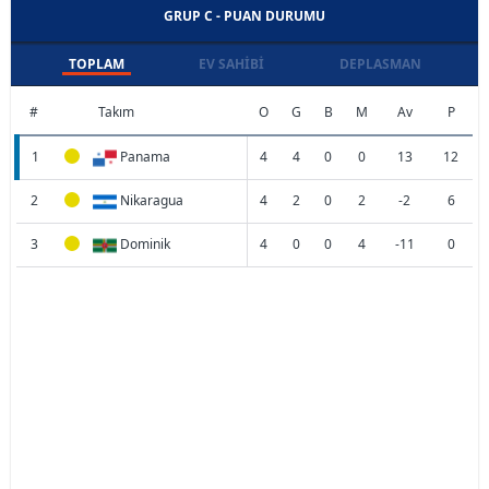
GRUP C - PUAN DURUMU
TOPLAM
EV SAHIBI
DEPLASMAN
#
Takım
O
G
B
M
Av
P
1
Panama
4
4
0
0
13
12
2
Nikaragua
4
2
0
2
-2
6
3
Dominik
4
0
0
4
-11
0