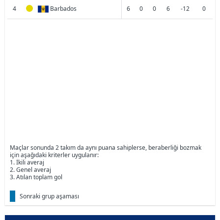
4
Barbados
6
0
0
6
-12
0
Maçlar sonunda 2 takım da aynı puana sahiplerse, beraberliği bozmak
için aşağıdaki kriterler uygulanır:
1. İkili averaj
2. Genel averaj
3. Atılan toplam gol
Sonraki grup aşaması