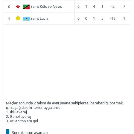
3
Saint Kitts ve Nevis
6
1
4
1
-2
7
4
Saint Lucia
6
0
1
5
-19
1
Maçlar sonunda 2 takım da aynı puana sahiplerse, beraberliği bozmak
için aşağıdaki kriterler uygulanır:
1. İkili averaj
2. Genel averaj
3. Atılan toplam gol
Sonraki grup aşaması