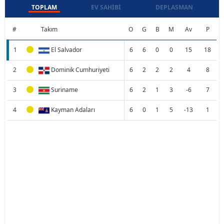
TOPLAM
EV SAHIBI
DEPLASMAN
#
Takım
O
G
B
M
Av
P
1
El Salvador
6
6
0
0
15
18
2
Dominik Cumhuriyeti
6
2
2
2
4
8
3
Suriname
6
2
1
3
-6
7
4
Kayman Adaları
6
0
1
5
-13
1