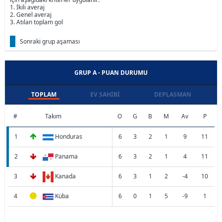
1. İkili averaj
2. Genel averaj
3. Atılan toplam gol
Sonraki grup aşaması
GRUP A - PUAN DURUMU
TOPLAM
EV SAHIBI
DEPLASMAN
#
Takım
O
G
B
M
Av
P
1
Honduras
6
3
2
1
9
11
2
Panama
6
3
2
1
4
11
3
Kanada
6
3
1
2
-4
10
4
Küba
6
0
1
5
-9
1