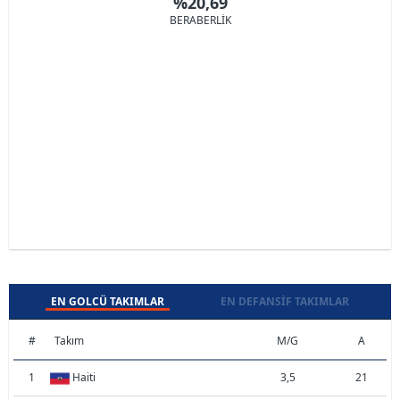
%20,69
BERABERLİK
EN GOLCÜ TAKIMLAR
EN DEFANSIF TAKIMLAR
#
Takım
M/G
A
1
Haiti
3,5
21