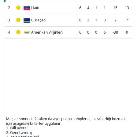
2
Haiti
6
4
1
1
15
13
3
Curaçao
6
2
1
3
2
7
4
Amerikan Virjinleri
6
0
0
6
-38
0
Maçlar sonunda 2 takım da aynı puana sahiplerse, beraberliği bozmak
için aşağıdaki kriterler uygulanır:
1. İkili averaj
2. Genel averaj