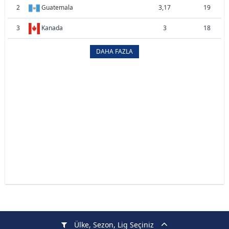
2
Guatemala
3,17
19
3
Kanada
3
18
DAHA FAZLA
Ülke, Sezon, Lig Seçiniz