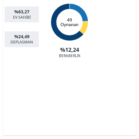
%63,27
EV SAHİBİ
49
Oynanan
%24,49
DEPLASMAN
%12,24
BERABERLİK