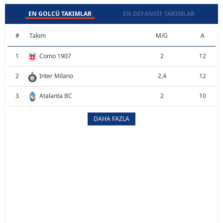
EN GOLCÜ TAKIMLAR
EN DEFANSIF TAKIMLAR
#
Takım
M/G
A
1
Como 1907
2
12
2
Inter Milano
2,4
12
3
Atalanta BC
2
10
DAHA FAZLA