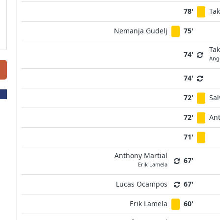
78'
Ta
Nemanja Gudelj
75'
Ta
74'
Ang
74'
72'
Sal
72'
An
71'
Anthony Martial
67'
Erik Lamela
Lucas Ocampos
67'
Erik Lamela
60'