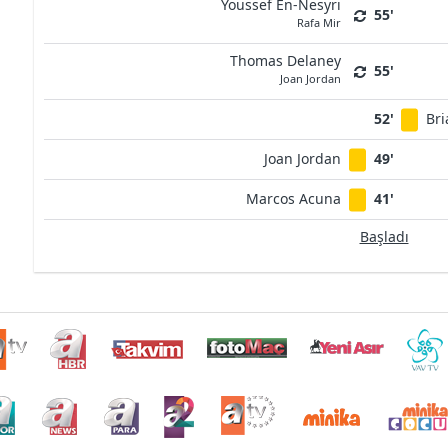
Youssef En-Nesyri
55'
Rafa Mir
Thomas Delaney
55'
Joan Jordan
52'
Bri
Joan Jordan
49'
Marcos Acuna
41'
Başladı