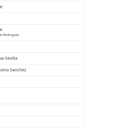
ke
ke
el Rodriguez
va Sevilla
tonio Sanchez