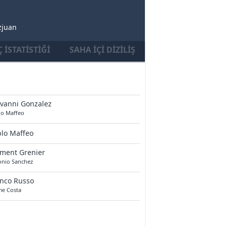
zjuan
 İSTATISTIĞI
SAHA İÇI DIZILIŞ
vanni Gonzalez
lo Maffeo
lo Maffeo
ement Grenier
onio Sanchez
anco Russo
me Costa