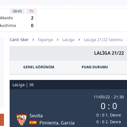
08:45
75
2
kkaido
nsadole
0
kushima
pporo
rtis
Canlı Skor
İspanya
LaLiga
LaLiga 21/22 Sezonu
LALIGA 21/22
GENEL GÖRÜNÜM
PUAN DURUMU
LaLiga | 36
11/05/22 - 21:30
0 : 0
0 : 0 1. Devre
Sevilla
0 : 0 2. Devre
Pimienta, Garcia