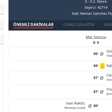
0 : 0 2. Devre
Seyirci: 42714
Stat: Ramon Sanchez Pi
ÖNEMLI DAKIKALAR
CANLI ANLATIM
MAÇ
Maç Sonucu
0: 0
Gio
90'
Pab
89'
Pab
Cl
87'
Ant
Fr
87'
Jau
Ivan Rakitic
80'
Nemanja Gudelj