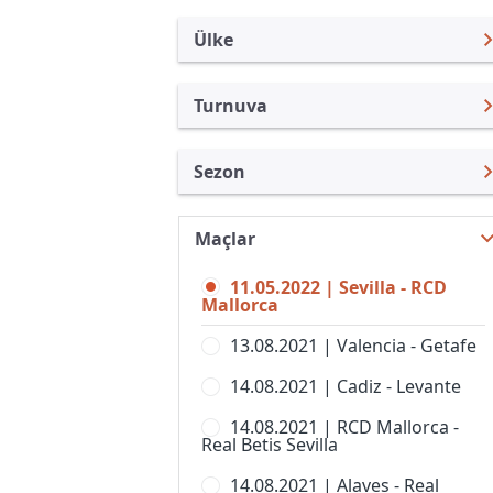
Ülke
Turnuva
İspanya
LaLiga
Sezon
Türkiye
Copa del Rey
LaLiga 21/22
Uluslararası
Süper Kupa
Maçlar
LaLiga 26/27
Uluslararası Kulüpler
Copa de SM La Reina
11.05.2022 | Sevilla - RCD
LaLiga 25/26
Turkiye
Mallorca
Copa Federacion
LaLiga 24/25
İngiltere
13.08.2021 | Valencia - Getafe
LaLiga 2
LaLiga 23/24
Almanya Amatör
14.08.2021 | Cadiz - Levante
Premier Lig, Bayanlar
LaLiga 22/23
Fransa
14.08.2021 | RCD Mallorca -
Primera Federacion
Real Betis Sevilla
LaLiga 20/21
İtalya
Primera Federacion, Women
14.08.2021 | Alaves - Real