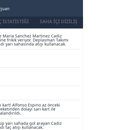
zjuan
 İSTATISTIĞI
SAHA İÇI DIZILIŞ
e Maria Sanchez Martinez Cadiz
ine frikik veriyor. Deplasman Takımı
di yarı sahasında atışı kullanacak.
ı kart! Alfonso Espino az önceki
eketinden dolayı sarı kart ile
alandırıldı.
ip yarı sahada gol arayan Cadiz
di taç atışı kullanacak.