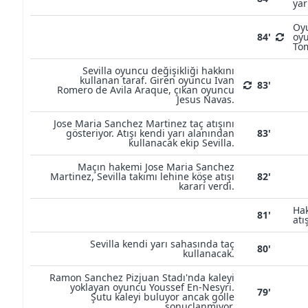
yar
Oyu
84'
oyu
Tom
Sevilla oyuncu değişikliği hakkını
kullanan taraf. Giren oyuncu Ivan
83'
Romero de Avila Araque, çıkan oyuncu
Jesus Navas.
Jose Maria Sanchez Martinez taç atışını
gösteriyor. Atışı kendi yarı alanından
83'
kullanacak ekip Sevilla.
Maçın hakemi Jose Maria Sanchez
Martinez, Sevilla takımı lehine köşe atışı
82'
kararı verdi.
Hak
81'
atı
Sevilla kendi yarı sahasında taç
80'
kullanacak.
Ramon Sanchez Pizjuan Stadı'nda kaleyi
yoklayan oyuncu Youssef En-Nesyri.
79'
Şutu kaleyi buluyor ancak golle
sonuçlanmıyor.