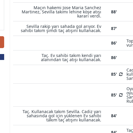
Maçın hakemi Jose Maria Sanchez
Martinez, Sevilla takımı lehine köşe atışı
88'
kararı verdi.
Sevilla rakip yarı sahada gol arıyor. Ev
87'
sahibi takım şimdi taç atışını kullanacak.
Top
86'
vur
Taç. Ev sahibi takım kendi yarı
86'
alanından taç atışı kullanacak.
Cad
85'
kul
San
Oyu
oyu
85'
San
Ru
Taç. Kullanacak takım Sevilla. Cadiz yarı
sahasında gol için yüklenen Ev sahibi
84'
takım taç atışını kullanacak.
Taç
84'