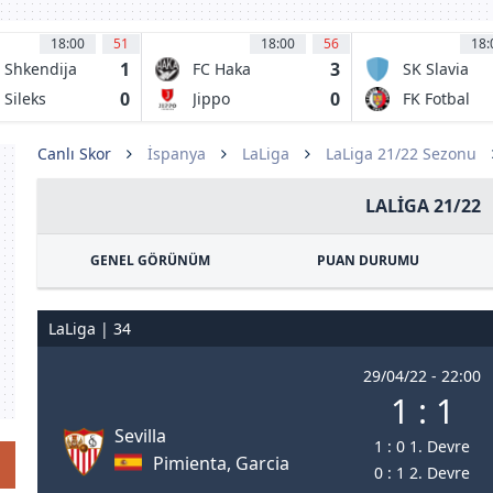
18:00
51
18:00
56
18:
1
3
 Shkendija
FC Haka
SK Slavia
racine
Valkeakoski
Prague B
0
0
 Sileks
Jippo
FK Fotbal
atovo
Trinec
Canlı Skor
İspanya
LaLiga
LaLiga 21/22 Sezonu
LALIGA 21/22
GENEL GÖRÜNÜM
PUAN DURUMU
LaLiga | 34
29/04/22 - 22:00
1 : 1
Sevilla
1 : 0 1. Devre
Pimienta, Garcia
0 : 1 2. Devre