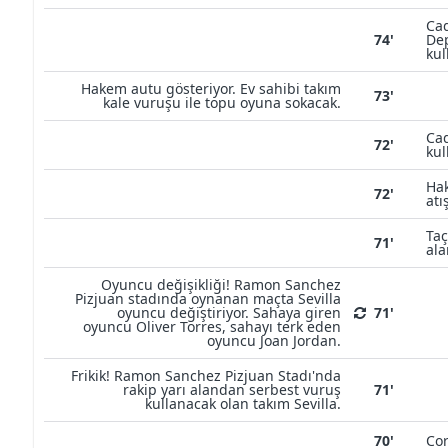
Cad
74'
Dep
kul
Hakem autu gösteriyor. Ev sahibi takım
73'
kale vuruşu ile topu oyuna sokacak.
Cad
72'
kul
Hak
72'
atı
Taç
71'
ala
Oyuncu değişikliği! Ramon Sanchez
Pizjuan stadında oynanan maçta Sevilla
oyuncu değiştiriyor. Sahaya giren
71'
oyuncu Oliver Torres, sahayı terk eden
oyuncu Joan Jordan.
Frikik! Ramon Sanchez Pizjuan Stadı'nda
rakip yarı alandan serbest vuruş
71'
kullanacak olan takım Sevilla.
70'
Cor