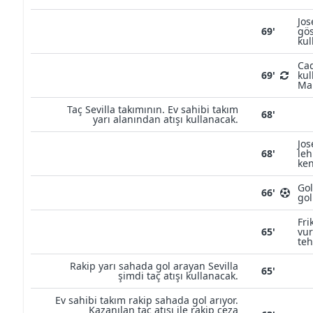
Jos
69'
gös
kul
Cad
69'
kul
Mar
Taç Sevilla takımının. Ev sahibi takım
68'
yarı alanından atışı kullanacak.
Jos
68'
leh
ken
Gol
66'
gol
Fri
65'
vur
teh
Rakip yarı sahada gol arayan Sevilla
65'
şimdi taç atışı kullanacak.
Ev sahibi takım rakip sahada gol arıyor.
Kazanılan taç atışı ile rakip ceza