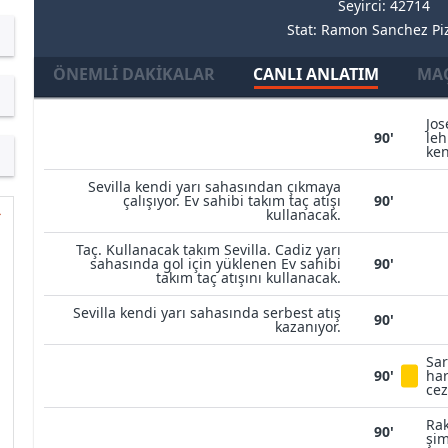
Seyirci: 42714
Stat: Ramon Sanchez Pi
ÖNEMLI DAKIKALAR
CANLI ANLATIM
MAÇ
Jos
90'
leh
ken
Sevilla kendi yarı sahasından çıkmaya
çalışıyor. Ev sahibi takım taç atışı
90'
kullanacak.
Taç. Kullanacak takım Sevilla. Cadiz yarı
sahasında gol için yüklenen Ev sahibi
90'
takım taç atışını kullanacak.
Sevilla kendi yarı sahasında serbest atış
90'
kazanıyor.
Sar
90'
har
cez
Rak
90'
şim