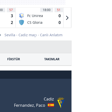
00
57
18:00
51
18:30
40
3
0
0
Fc Unirea
Japs
2004 Slobozia
2
0
0
CS Gloria
Mikkelin
Bistrita
Palloilijat
Sevilla - Cadiz maçı - Canlı Anlatım
FİKSTÜR
TAKIMLAR
Cadiz
Fernandez, Paco