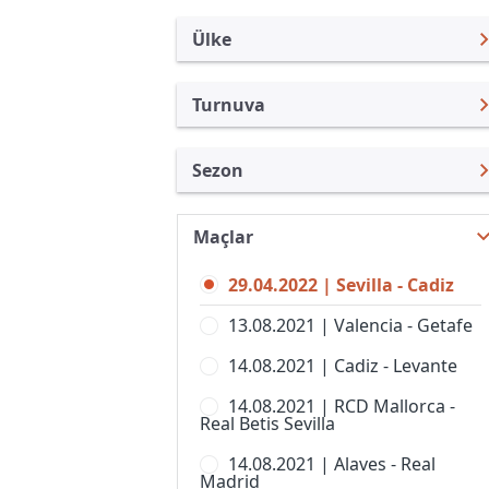
Ülke
Turnuva
İspanya
LaLiga
Sezon
Türkiye
Copa del Rey
LaLiga 21/22
Uluslararası
Süper Kupa
Maçlar
LaLiga 26/27
Uluslararası Kulüpler
Copa de SM La Reina
29.04.2022 | Sevilla - Cadiz
LaLiga 25/26
Turkiye
Copa Federacion
13.08.2021 | Valencia - Getafe
LaLiga 24/25
İngiltere
LaLiga 2
14.08.2021 | Cadiz - Levante
LaLiga 23/24
Almanya Amatör
Premier Lig, Bayanlar
14.08.2021 | RCD Mallorca -
LaLiga 22/23
Fransa
Real Betis Sevilla
Primera Federacion
LaLiga 20/21
İtalya
14.08.2021 | Alaves - Real
Primera Federacion, Women
Madrid