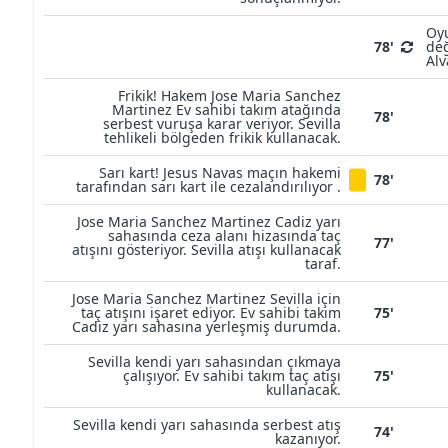
Oyu
78'
değ
Alv
Frikik! Hakem Jose Maria Sanchez
Martinez Ev sahibi takım atağında
78'
serbest vuruşa karar veriyor. Sevilla
tehlikeli bölgeden frikik kullanacak.
Sarı kart! Jesus Navas maçın hakemi
78'
tarafından sarı kart ile cezalandırılıyor .
Jose Maria Sanchez Martinez Cadiz yarı
sahasında ceza alanı hizasında taç
77'
atışını gösteriyor. Sevilla atışı kullanacak
taraf.
Jose Maria Sanchez Martinez Sevilla için
taç atışını işaret ediyor. Ev sahibi takım
75'
Cadiz yarı sahasına yerleşmiş durumda.
Sevilla kendi yarı sahasından çıkmaya
çalışıyor. Ev sahibi takım taç atışı
75'
kullanacak.
Sevilla kendi yarı sahasında serbest atış
74'
kazanıyor.