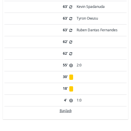
63'
Kevin Spadanuda
63'
Tyron Owusu
63'
Ruben Dantas Fernandes
62'
62'
55'
2:0
30'
18'
4'
1:0
Başladı