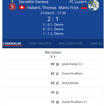
Servette Geneva
FC Luzern
Haberli, Thomas
Mario Frick
21/04/25 - 17:30
2 : 1
1 : 0 1. Devre
0 : 0 1. Devre
1 : 1 2. Devre
LI DAKIKALAR
CANLI ANLATIM
MAÇ İSTATISTIĞI
SAHA İÇI D
Maç Sonucu
2: 1
90'
Jakub Kadak 2:2
83'
Donat Rrudhani
83'
Nicky Beloko
74'
72'
Donat Rrudhani 2:1