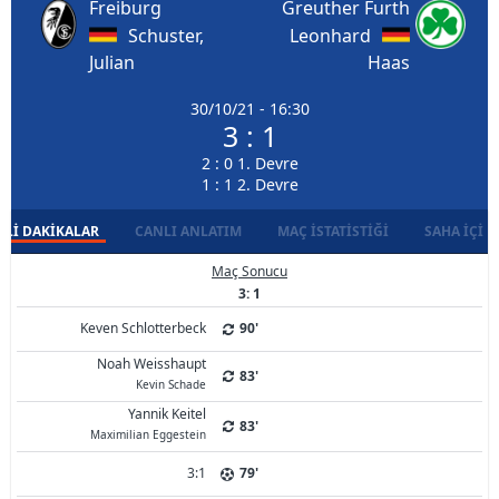
Freiburg
Greuther Furth
Schuster,
Leonhard
Julian
Haas
30/10/21 - 16:30
3 : 1
2 : 0 1. Devre
1 : 1 2. Devre
LI DAKIKALAR
CANLI ANLATIM
MAÇ İSTATISTIĞI
SAHA İÇI D
Maç Sonucu
3: 1
Keven Schlotterbeck
90'
Noah Weisshaupt
83'
Kevin Schade
Yannik Keitel
83'
Maximilian Eggestein
3:1
79'