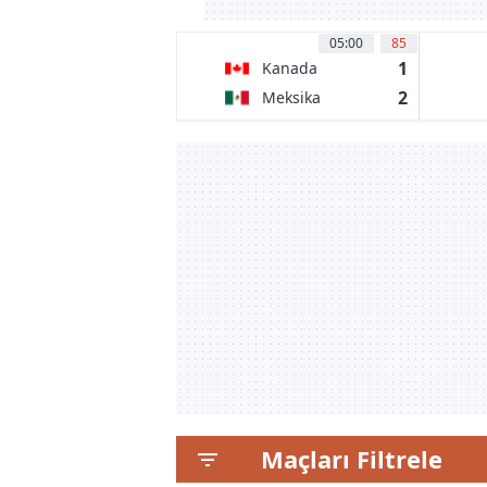
05:00
85
1
Kanada
2
Meksika
Maçları Filtrele