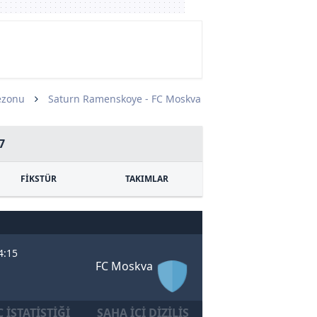
ezonu
Saturn Ramenskoye - FC Moskva
7
FİKSTÜR
TAKIMLAR
4:15
FC Moskva
0
 İSTATISTIĞI
SAHA İÇI DIZILIŞ