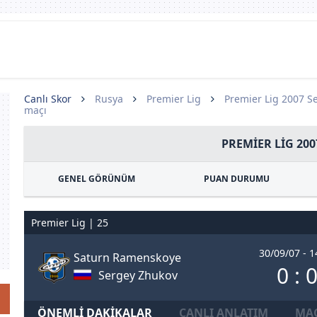
Canlı Skor
Rusya
Premier Lig
Premier Lig 2007 S
maçı
PREMIER LIG 200
GENEL GÖRÜNÜM
PUAN DURUMU
Premier Lig | 25
30/09/07 - 1
Saturn Ramenskoye
0 : 
Sergey Zhukov
ÖNEMLI DAKIKALAR
CANLI ANLATIM
MAÇ