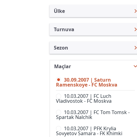
Ülke
Turnuva
Rusya
Premier Lig
Sezon
Türkiye
Rusya Kupası
Premier Lig 2007
Uluslararası
Süper Kupa
Maçlar
Premier Lig 26/27
Uluslararası Kulüpler
1. Liga
30.09.2007 | Saturn
Premier Lig 25/26
Turkiye
Ramenskoye - FC Moskva
2. Liga, Division A
Premier Lig 24/25
İngiltere
10.03.2007 | FC Luch
2. Liga, Division B, Grup 1
Vladivostok - FC Moskva
Premier Lig 23/24
İspanya
2. Liga, Division B, Grup 2
10.03.2007 | FC Tom Tomsk -
Premier Lig 22/23
Almanya Amatör
Spartak Nalchik
2. Liga, Division B, Grup 3
Premier Lig 21/22
Fransa
10.03.2007 | PFK Krylia
2. Liga, Division B, Grup 4
Sovyetov Samara - FK Khimki