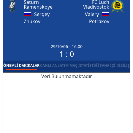
Saturn
FC Luch
Ramenskoye
Vladivostok
Sergey
Valery
Zhukov
Petrakov
29/10/06 - 16:00
1 : 0
ÖNEMLI DAKIKALAR
CANLI ANLATIM
MAÇ İSTATISTIĞI
SAHA İÇI DIZILIŞ
Veri Bulunmamaktadır