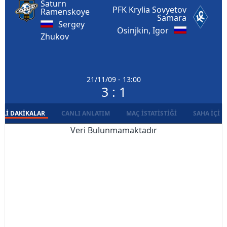
Saturn
PFK Krylia Sovyetov
Ramenskoye
Samara
Sergey
Osinjkin, Igor
Zhukov
21/11/09 - 13:00
3 : 1
LI DAKIKALAR
CANLI ANLATIM
MAÇ İSTATISTIĞI
SAHA İÇI D
Veri Bulunmamaktadır