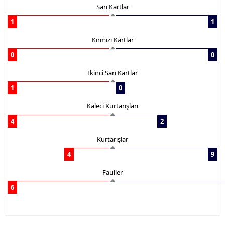
Sarı Kartlar
1
1
Kırmızı Kartlar
0
0
İkinci Sarı Kartlar
1
0
Kaleci Kurtarışları
4
2
Kurtarışlar
4
9
Fauller
6