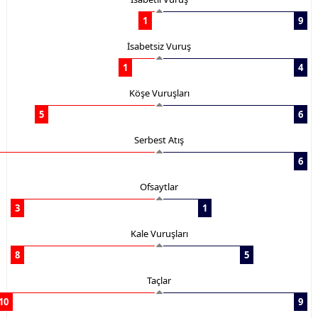
1
9
İsabetsiz Vuruş
1
4
Köşe Vuruşları
5
6
Serbest Atış
6
Ofsaytlar
3
1
Kale Vuruşları
8
5
Taçlar
10
9