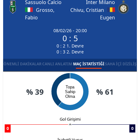
Sassuolo Calcio
Inter Milano
Grosso,
Chivu, Cristian
Fabio
Eugen
08/02/26 - 20:00
0 : 5
0 : 2 1. Devre
0 : 3 2. Devre
ÖNEMLI DAKIKALAR
CANLI ANLATIM
MAÇ İSTATISTIĞI
SAHA İÇI DIZILIŞ
Topa
% 39
% 61
Sahip
Olma
Gol Girişimi
0
0
İsabetli Vuruş