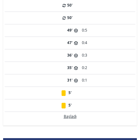
50'
50'
49'
0:5
47'
0:4
36'
0:3
35'
0:2
31'
0:1
5'
5'
Başladı