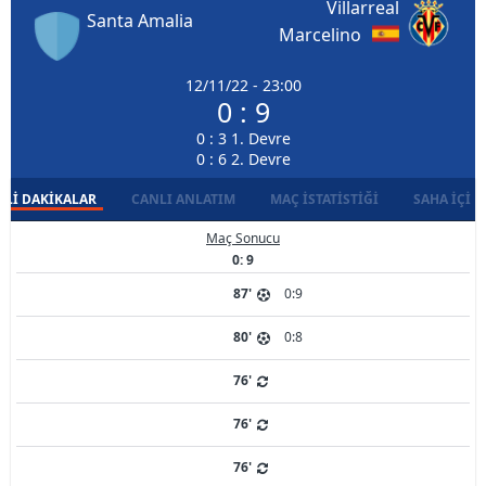
Villarreal
Santa Amalia
Marcelino
12/11/22 - 23:00
0 : 9
0 : 3 1. Devre
0 : 6 2. Devre
LI DAKIKALAR
CANLI ANLATIM
MAÇ İSTATISTIĞI
SAHA İÇI D
Maç Sonucu
0: 9
87'
0:9
80'
0:8
76'
76'
76'