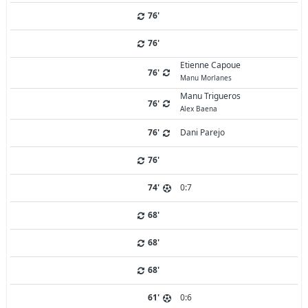
76'
76'
Etienne Capoue
76'
Manu Morlanes
Manu Trigueros
76'
Alex Baena
76'
Dani Parejo
76'
74'
0:7
68'
68'
68'
61'
0:6