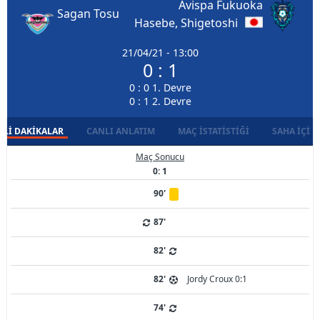
Avispa Fukuoka
Sagan Tosu
Hasebe, Shigetoshi
21/04/21 - 13:00
0 : 1
0 : 0 1. Devre
0 : 1 2. Devre
LI DAKIKALAR
CANLI ANLATIM
MAÇ İSTATISTIĞI
SAHA İÇI D
Maç Sonucu
0: 1
90'
87'
82'
82'
Jordy Croux 0:1
74'