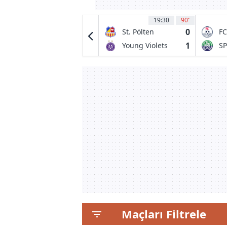
21:00
11
19:30
90
'
0
0
VVV Venlo
St. Pölten
FC
0
1
Heracles
Young Violets
S
Almelo
Wien
We
Maçları Filtrele