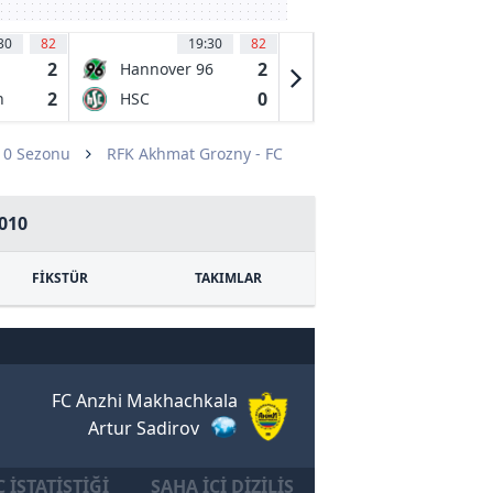
30
82
19:30
82
19:30
84
2
2
1
Hannover 96
Oldenburg
(A)
2
0
1
n
HSC
SV
Hannover
DROCHTERSEN/ASSEL
10 Sezonu
RFK Akhmat Grozny - FC
010
FİKSTÜR
TAKIMLAR
FC Anzhi Makhachkala
Artur Sadirov
 İSTATISTIĞI
SAHA İÇI DIZILIŞ