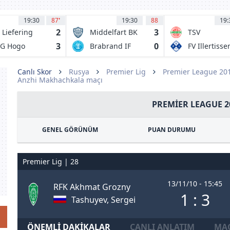
19:30
87
'
19:30
88
19:
2
3
 Liefering
Middelfart BK
TSV
Landsberg
3
0
PG Hogo
Brabrand IF
FV Illertisse
am Lech
ls
Canlı Skor
Rusya
Premier Lig
Premier League 20
Anzhi Makhachkala maçı
PREMIER LEAGUE 2
GENEL GÖRÜNÜM
PUAN DURUMU
Premier Lig | 28
13/11/10 - 15:45
RFK Akhmat Grozny
1 : 3
Tashuyev, Sergei
ÖNEMLI DAKIKALAR
CANLI ANLATIM
MAÇ