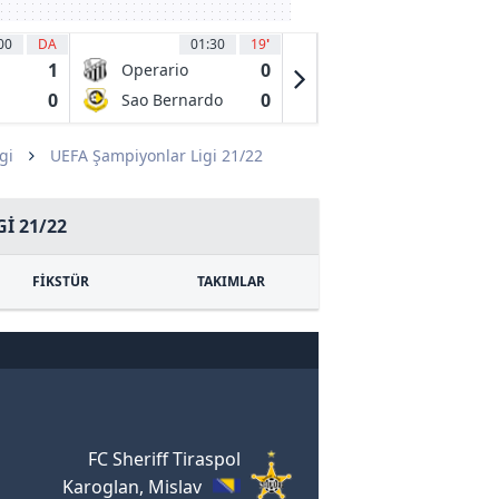
00
DA
01:30
19
'
01:30
15
'
1
0
0
Operario
CA Rosario
Ferroviario EC
Central
0
0
0
Sao Bernardo
CA Aldosivi
PR
FC
gi
UEFA Şampiyonlar Ligi 21/22
I 21/22
FİKSTÜR
TAKIMLAR
FC Sheriff Tiraspol
Karoglan, Mislav