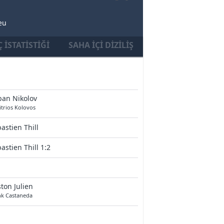
eu
 İSTATISTIĞI
SAHA İÇI DIZILIŞ
ban Nikolov
trios Kolovos
astien Thill
astien Thill 1:2
ton Julien
nk Castaneda