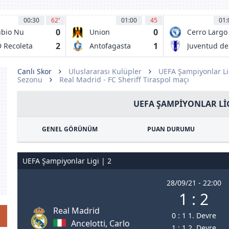
00:30
62
'
01:00
45
01:
0
0
bio Nu
Union
Cerro Largo
Espanola
FC
2
1
 Recoleta
Antofagasta
Juventud de
las Piedras
Canlı Skor
Uluslararası Kulüpler
UEFA Şampiyonlar Li
Sezonu
Real Madrid - FC Sheriff Tiraspol maçı
UEFA ŞAMPIYONLAR LIG
GENEL GÖRÜNÜM
PUAN DURUMU
UEFA Şampiyonlar Ligi | 2
28/09/21 - 22:00
1 : 2
Real Madrid
0 : 1 1. Devre
Ancelotti, Carlo
1 : 1 2. Devre