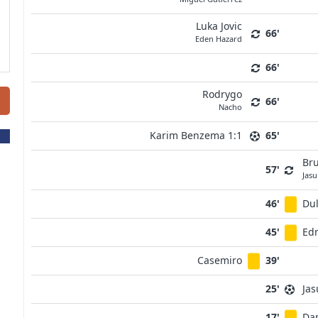
Luka Jovic
66'
Eden Hazard
66'
Rodrygo
66'
Nacho
Karim Benzema 1:1
65'
Br
57'
Jas
46'
Du
45'
Ed
Casemiro
39'
25'
Jas
17'
Dan