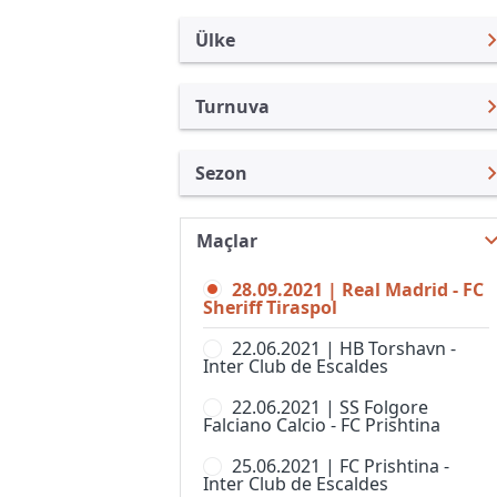
Ülke
Turnuva
Uluslararası Kulüpler
UEFA Şampiyonlar Ligi
Sezon
Türkiye
UEFA Avrupa Ligi
UEFA Şampiyonlar Ligi 21/22
Uluslararası
Kupa Libertadores
Maçlar
UEFA Şampiyonlar Ligi 26/27
Turkiye
UEFA Süper Kupa
28.09.2021 | Real Madrid - FC
UEFA Şampiyonlar Ligi 25/26
İngiltere
Sheriff Tiraspol
Kulüpler Dünya Kupası
UEFA Şampiyonlar Ligi 24/25
İspanya
22.06.2021 | HB Torshavn -
UEFA Avrupa Konferans Ligi
Inter Club de Escaldes
UEFA Şampiyonlar Ligi 23/24
Almanya Amatör
Kulüp Hazırlık Maçları
22.06.2021 | SS Folgore
UEFA Şampiyonlar Ligi 22/23
Fransa
Falciano Calcio - FC Prishtina
AFC Challenge League
UEFA Şampiyonlar Ligi 20/21
İtalya
25.06.2021 | FC Prishtina -
AFC Champions League,
Inter Club de Escaldes
Women