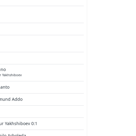
uno
ur Yakhshiboev
lanto
mund Addo
ur Yakhshiboev 0:1
ilo Arboleda