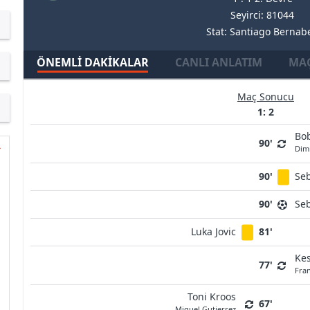
Seyirci: 81044
Stat: Santiago Bernab
ÖNEMLI DAKIKALAR
CANLI ANLATIM
MAÇ
Maç Sonucu
1: 2
Bo
90'
Dimi
90'
Seb
90'
Seb
Luka Jovic
81'
Kes
77'
Fra
Toni Kroos
67'
Miguel Gutierrez