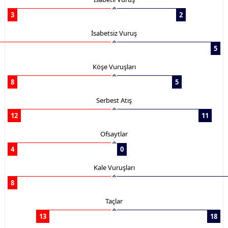
3
2
İsabetsiz Vuruş
5
Köşe Vuruşları
8
5
Serbest Atış
12
11
Ofsaytlar
4
0
Kale Vuruşları
8
Taçlar
13
18