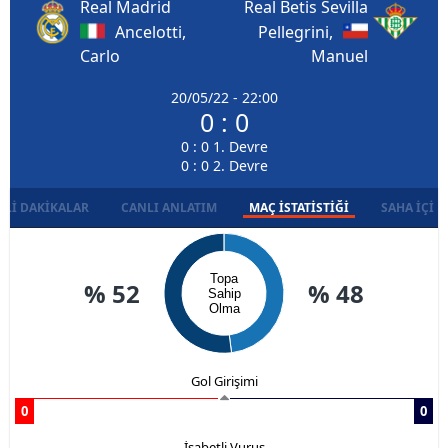
Real Madrid
Real Betis Sevilla
Ancelotti,
Pellegrini,
Carlo
Manuel
20/05/22 - 22:00
0 : 0
0 : 0 1. Devre
0 : 0 2. Devre
LI DAKIKALAR
CANLI ANLATIM
MAÇ İSTATISTIĞI
SAHA İÇI D
Topa
% 52
% 48
Sahip
Olma
Gol Girişimi
0
0
İsabetli Vuruş