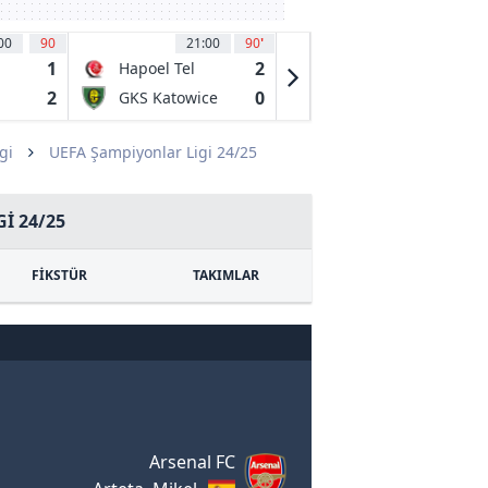
00
90
21:00
90
'
21:30
71
'
1
2
1
Hapoel Tel
FC Lugano
Aviv FC
2
0
0
GKS Katowice
NSI Runavik
gi
UEFA Şampiyonlar Ligi 24/25
I 24/25
FİKSTÜR
TAKIMLAR
Arsenal FC