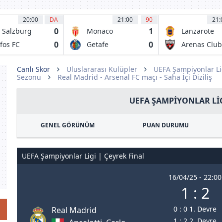
20:00
DA
21:00
90
21:
0
1
 Salzburg
Monaco
Lanzarote
0
0
fos FC
Getafe
Arenas Club
Getxo
Canlı Skor
Uluslararası Kulüpler
UEFA Şampiyonlar Li
Sezonu
Real Madrid - Arsenal FC maçı - Saha İçi Diziliş
UEFA ŞAMPIYONLAR LIG
GENEL GÖRÜNÜM
PUAN DURUMU
UEFA Şampiyonlar Ligi | Çeyrek Final
16/04/25 - 22:00
1 : 2
0 : 0 1. Devre
Real Madrid
1 : 2 2. Devre