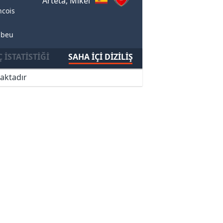
Arteta, Mikel
ncois
abeu
 İSTATISTIĞI
SAHA İÇI DIZILIŞ
aktadır