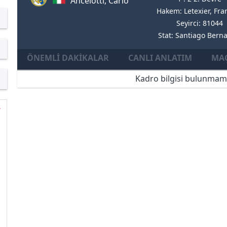
Ancelotti, Carlo
Hakem: Letexier, Fra
Seyirci: 81044
Stat: Santiago Bern
ÖNEMLI DAKIKALAR
CANLI ANLATIM
MAÇ
Kadro bilgisi bulunmam