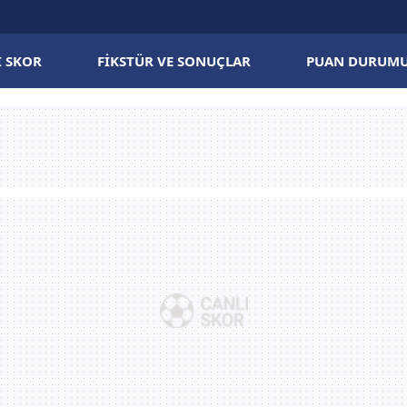
I SKOR
FIKSTÜR VE SONUÇLAR
PUAN DURUM