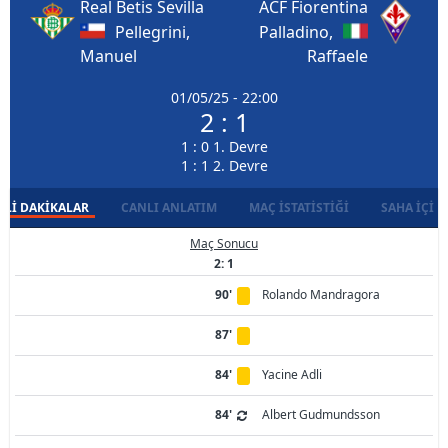
Real Betis Sevilla
ACF Fiorentina
Pellegrini,
Palladino,
Manuel
Raffaele
01/05/25 - 22:00
2 : 1
1 : 0 1. Devre
1 : 1 2. Devre
LI DAKIKALAR
CANLI ANLATIM
MAÇ İSTATISTIĞI
SAHA İÇI D
Maç Sonucu
2: 1
90'
Rolando Mandragora
87'
84'
Yacine Adli
84'
Albert Gudmundsson