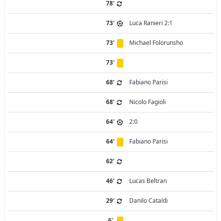
78'
73'
Luca Ranieri 2:1
73'
Michael Folorunsho
73'
68'
Fabiano Parisi
68'
Nicolo Fagioli
64'
2:0
64'
Fabiano Parisi
62'
46'
Lucas Beltran
29'
Danilo Cataldi
6'