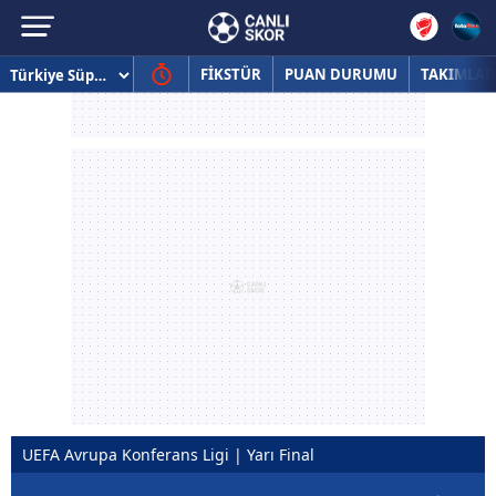
FİKSTÜR
PUAN DURUMU
TAKIMLAR
UEFA Avrupa Konferans Ligi | Yarı Final