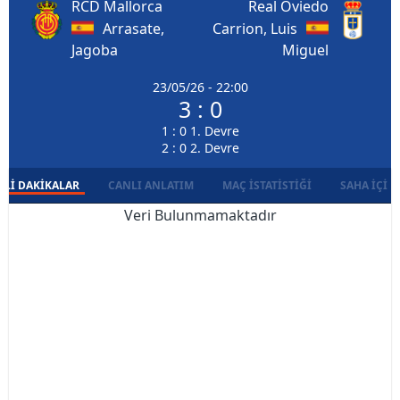
RCD Mallorca
Real Oviedo
Arrasate,
Carrion, Luis
Jagoba
Miguel
23/05/26 - 22:00
3 : 0
1 : 0 1. Devre
2 : 0 2. Devre
LI DAKIKALAR
CANLI ANLATIM
MAÇ İSTATISTIĞI
SAHA İÇI D
Veri Bulunmamaktadır