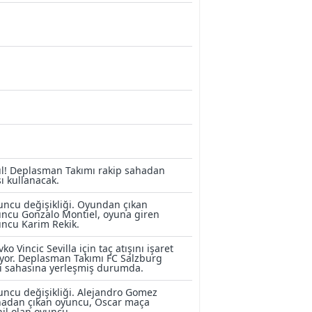
l! Deplasman Takımı rakip sahadan
şı kullanacak.
ncu değişikliği. Oyundan çıkan
ncu Gonzalo Montiel, oyuna giren
ncu Karim Rekik.
vko Vincic Sevilla için taç atışını işaret
yor. Deplasman Takımı FC Salzburg
ı sahasına yerleşmiş durumda.
ncu değişikliği. Alejandro Gomez
hadan çıkan oyuncu, Oscar maça
il olan oyuncu.