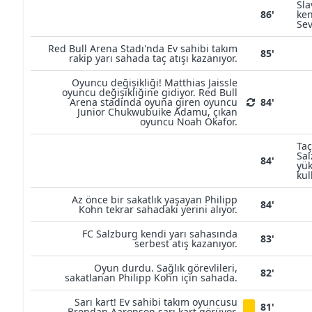
Sla
86'
ken
Sev
Red Bull Arena Stadı'nda Ev sahibi takım
85'
rakip yarı sahada taç atışı kazanıyor.
Oyuncu değişikliği! Matthias Jaissle
oyuncu değişikliğine gidiyor. Red Bull
Arena stadında oyuna giren oyuncu
84'
Junior Chukwubuike Adamu, çıkan
oyuncu Noah Okafor.
Taç
Sal
84'
yük
kul
Az önce bir sakatlık yaşayan Philipp
84'
Kohn tekrar sahadaki yerini alıyor.
FC Salzburg kendi yarı sahasında
83'
serbest atış kazanıyor.
Oyun durdu. Sağlık görevlileri,
82'
sakatlanan Philipp Kohn için sahada.
Sarı kart! Ev sahibi takım oyuncusu
81'
Brendan Aaronson sarı kart görüyor.