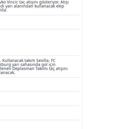
vko Vincic taç atışını gösteriyor. Atışı
di yarı alanından kullanacak ekip
illa.
. Kullanacak takım Sevilla. FC
zburg yarı sahasında gol için
lenen Deplasman Takımı taç atışını
lanacak.