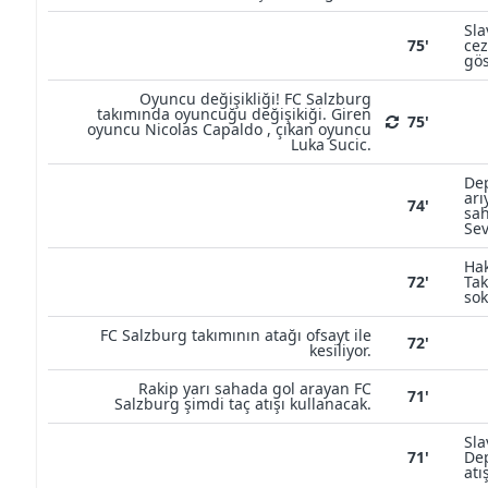
Sla
75'
cez
gös
Oyuncu değişikliği! FC Salzburg
takımında oyuncuğu değişikiği. Giren
75'
oyuncu Nicolas Capaldo , çıkan oyuncu
Luka Sucic.
Dep
arı
74'
sah
Sev
Ha
72'
Tak
sok
FC Salzburg takımının atağı ofsayt ile
72'
kesiliyor.
Rakip yarı sahada gol arayan FC
71'
Salzburg şimdi taç atışı kullanacak.
Sla
71'
Dep
atı