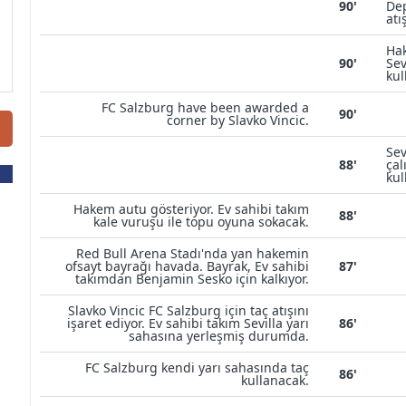
90'
Dep
atı
Hak
90'
Sev
kul
FC Salzburg have been awarded a
90'
corner by Slavko Vincic.
Sev
88'
çal
kul
Hakem autu gösteriyor. Ev sahibi takım
88'
kale vuruşu ile topu oyuna sokacak.
Red Bull Arena Stadı'nda yan hakemin
ofsayt bayrağı havada. Bayrak, Ev sahibi
87'
takımdan Benjamin Sesko için kalkıyor.
Slavko Vincic FC Salzburg için taç atışını
işaret ediyor. Ev sahibi takım Sevilla yarı
86'
sahasına yerleşmiş durumda.
FC Salzburg kendi yarı sahasında taç
86'
kullanacak.