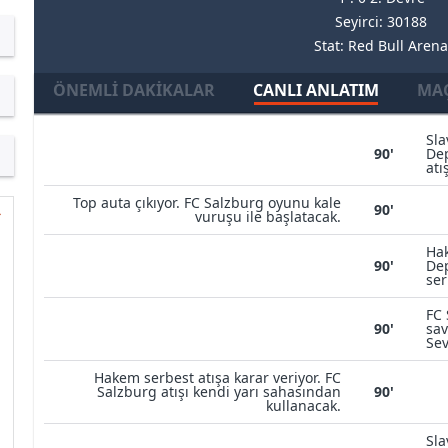
Seyirci: 30188
Stat: Red Bull Arena
ÖNEMLI DAKIKALAR
CANLI ANLATIM
MAÇ
Sla
90'
Dep
atı
Top auta çıkıyor. FC Salzburg oyunu kale
90'
vuruşu ile başlatacak.
Hak
90'
Dep
ser
FC 
90'
sav
Sev
Hakem serbest atışa karar veriyor. FC
Salzburg atışı kendi yarı sahasından
90'
kullanacak.
Sla