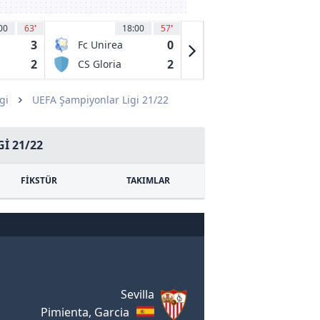
00
63
'
18:00
57
'
18:30
45
3
0
1
Fc Unirea
Japs
2004 Slobozia
2
2
0
CS Gloria
Mikkelin
Bistrita
Palloilijat
gi
UEFA Şampiyonlar Ligi 21/22
I 21/22
FİKSTÜR
TAKIMLAR
Sevilla
Pimienta, Garcia