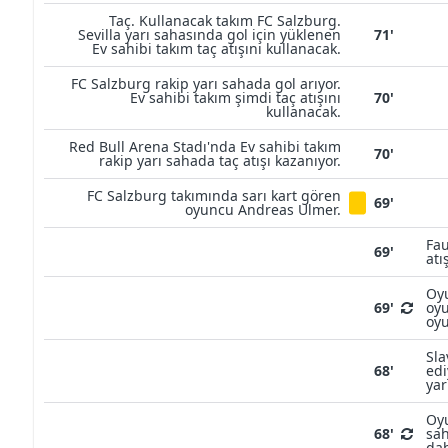
Taç. Kullanacak takım FC Salzburg.
Sevilla yarı sahasında gol için yüklenen
71'
Ev sahibi takım taç atışını kullanacak.
FC Salzburg rakip yarı sahada gol arıyor.
Ev sahibi takım şimdi taç atışını
70'
kullanacak.
Red Bull Arena Stadı'nda Ev sahibi takım
70'
rakip yarı sahada taç atışı kazanıyor.
FC Salzburg takımında sarı kart gören
69'
oyuncu Andreas Ulmer.
Fau
69'
atı
Oyu
69'
oyu
oyu
Sla
68'
edi
yar
Oyu
68'
sa
dah