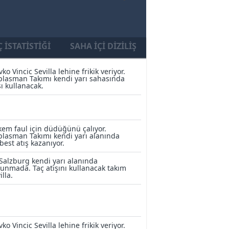
 İSTATISTIĞI
SAHA İÇI DIZILIŞ
vko Vincic Sevilla lehine frikik veriyor.
lasman Takımı kendi yarı sahasında
şı kullanacak.
em faul için düdüğünü çalıyor.
lasman Takımı kendi yarı alanında
best atış kazanıyor.
Salzburg kendi yarı alanında
unmada. Taç atışını kullanacak takım
illa.
vko Vincic Sevilla lehine frikik veriyor.