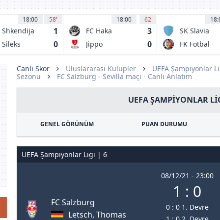
18:00
58
'
18:00
62
18:
1
3
 Shkendija
FC Haka
SK Slavia
racine
Valkeakoski
Prague B
0
0
 Sileks
Jippo
FK Fotbal
atovo
Trinec
Canlı Skor
Uluslararası Kulüpler
UEFA Şampiyonlar Li
Sezonu
FC Salzburg - Sevilla maçı - Canlı Anlatım
UEFA ŞAMPIYONLAR LIG
GENEL GÖRÜNÜM
PUAN DURUMU
UEFA Şampiyonlar Ligi | 6
08/12/21 - 23:00
1 : 0
FC Salzburg
0 : 0 1. Devre
Letsch, Thomas
1 : 0 2. Devre