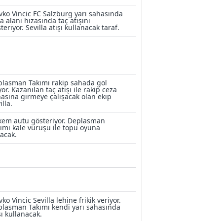
vko Vincic FC Salzburg yarı sahasında
a alanı hizasında taç atışını
teriyor. Sevilla atışı kullanacak taraf.
lasman Takımı rakip sahada gol
yor. Kazanılan taç atışı ile rakip ceza
asına girmeye çalışacak olan ekip
illa.
kem autu gösteriyor. Deplasman
ımı kale vuruşu ile topu oyuna
acak.
vko Vincic Sevilla lehine frikik veriyor.
lasman Takımı kendi yarı sahasında
şı kullanacak.