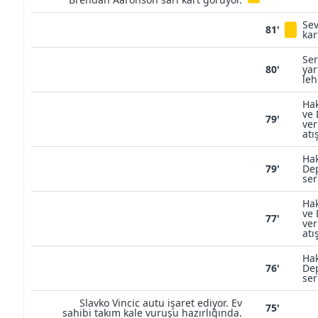
Sev
81'
kar
Ser
80'
yar
leh
Hak
ve 
79'
ver
atı
Hak
79'
Dep
ser
Hak
ve 
77'
ver
atı
Hak
76'
Dep
ser
Slavko Vincic autu işaret ediyor. Ev
75'
sahibi takım kale vuruşu hazırlığında.