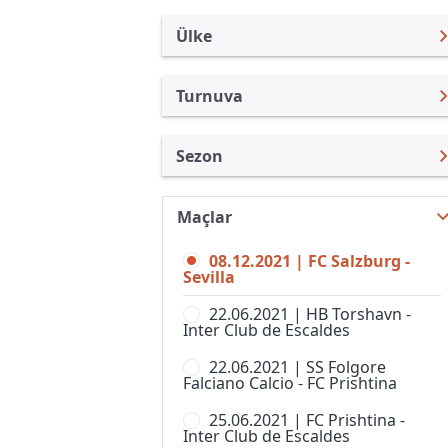
Ülke
Turnuva
Uluslararası Kulüpler
UEFA Şampiyonlar Ligi
Sezon
Türkiye
UEFA Avrupa Ligi
UEFA Şampiyonlar Ligi 21/22
Uluslararası
Kupa Libertadores
Maçlar
UEFA Şampiyonlar Ligi 26/27
Turkiye
UEFA Süper Kupa
08.12.2021 | FC Salzburg -
UEFA Şampiyonlar Ligi 25/26
İngiltere
Sevilla
Kulüpler Dünya Kupası
UEFA Şampiyonlar Ligi 24/25
İspanya
22.06.2021 | HB Torshavn -
UEFA Avrupa Konferans Ligi
Inter Club de Escaldes
UEFA Şampiyonlar Ligi 23/24
Almanya Amatör
Kulüp Hazırlık Maçları
22.06.2021 | SS Folgore
UEFA Şampiyonlar Ligi 22/23
Fransa
Falciano Calcio - FC Prishtina
AFC Challenge League
UEFA Şampiyonlar Ligi 20/21
İtalya
25.06.2021 | FC Prishtina -
AFC Champions League,
Inter Club de Escaldes
Women