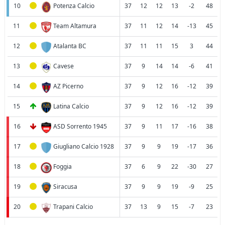
10
Potenza Calcio
37
12
12
13
-2
48
11
Team Altamura
37
11
12
14
-13
45
12
Atalanta BC
37
11
11
15
3
44
13
Cavese
37
9
14
14
-6
41
14
AZ Picerno
37
9
12
16
-12
39
15
Latina Calcio
37
9
12
16
-12
39
16
ASD Sorrento 1945
37
9
11
17
-16
38
17
Giugliano Calcio 1928
37
9
9
19
-17
36
18
Foggia
37
6
9
22
-30
27
19
Siracusa
37
9
9
19
-9
25
20
Trapani Calcio
37
13
9
15
-7
23