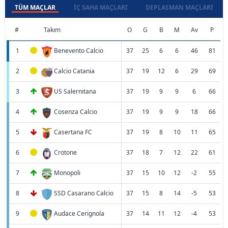
TÜM MAÇLAR
İÇ SAHA MAÇLARI
DEPLASMAN MAÇLARI
#
Takım
O
G
B
M
Av
P
1
Benevento Calcio
37
25
6
6
46
81
2
Calcio Catania
37
19
12
6
29
69
3
US Salernitana
37
19
9
9
6
66
4
Cosenza Calcio
37
19
9
9
18
66
5
Casertana FC
37
19
8
10
11
65
6
Crotone
37
18
7
12
22
61
7
Monopoli
37
15
10
12
-2
55
8
SSD Casarano Calcio
37
15
8
14
-5
53
9
Audace Cerignola
37
14
11
12
-4
53