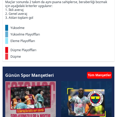
Maçlar sonunda 2 takım da aynı puana sahiplerse, beraberliği bozmak
için aşağıdaki kriterler uygulanır:
1. İkili averaj
2. Genel averaj
3. Atılan toplam gol
Yükselme
Yükselme Playoffları
Eleme Playoffları
Düşme Playoffları
Düşme
Günün Spor Manşetleri
Tüm Manşetler