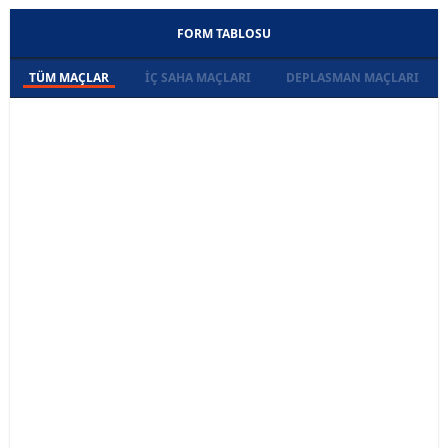
FORM TABLOSU
TÜM MAÇLAR
İÇ SAHA MAÇLARI
DEPLASMAN MAÇLARI