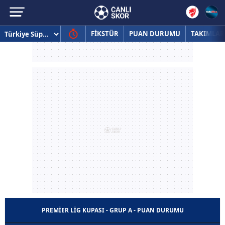
FİKSTÜR
PUAN DURUMU
TAKIMLAR
PREMIER LIG KUPASI - GRUP A - PUAN DURUMU