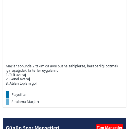
Maçlar sonunda 2 takım da aynı puana sahiplerse, beraberliği bozmak
için aşağıdaki kriterler uygulanır:
1. İkili averaj
2. Genel averaj
3. Atılan toplam gol
Playofflar
Sıralama Maçları
Günün Spor Manşetleri
Tüm Manşetler