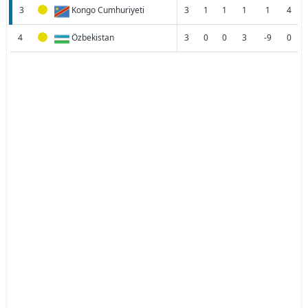
3
Kongo Cumhuriyeti
3
1
1
1
1
4
4
Özbekistan
3
0
0
3
-9
0