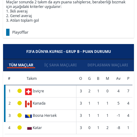
Maçlar sonunda 2 takım da aynı puana sahiplerse, beraberliği bozmak
için aşağıdaki kriterler uygulanır:
1. İkili averaj
2. Genel averaj
3. Atılan toplam gol
Playofflar
FIFA DÜNYA KUPASI - GRUP B - PUAN DURUMU
TÜM MAÇLAR
İÇ SAHA MAÇLARI
DEPLASMAN MAÇLARI
#
Takım
O
G
B
M
Av
P
1
İsviçre
3
2
1
0
4
7
2
Kanada
3
1
1
1
5
4
3
Bosna Hersek
3
1
1
1
-1
4
4
Katar
3
0
1
2
-8
1