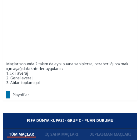
Maçlar sonunda 2 takım da aynı puana sahiplerse, beraberliği bozmak
için aşağıdaki kriterler uygulanır:
1. İkili averaj
2. Genel averaj
3. Atılan toplam gol
Playofflar
FIFA DÜNYA KUPASI - GRUP C - PUAN DURUMU
TÜM MAÇLAR
İÇ SAHA MAÇLARI
DEPLASMAN MAÇLARI