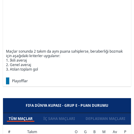
Maçlar sonunda 2 takım da aynı puana sahiplerse, beraberliği bozmak
için aşağıdaki kriterler uygulanır:
1. İkili averaj
2. Genel averaj
3. Atılan toplam gol
Playofflar
FIFA DÜNYA KUPASI - GRUP E - PUAN DURUMU
TÜM MAÇLAR
İÇ SAHA MAÇLARI
DEPLASMAN MAÇLARI
#
Takım
O
G
B
M
Av
P