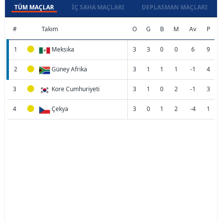
TÜM MAÇLAR
İÇ SAHA MAÇLARI
DEPLASMAN MAÇLARI
#
Takım
O
G
B
M
Av
P
1
Meksika
3
3
0
0
6
9
2
Güney Afrika
3
1
1
1
-1
4
3
Kore Cumhuriyeti
3
1
0
2
-1
3
4
Çekya
3
0
1
2
-4
1