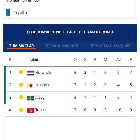
3. Atılan toplam gol
Playofflar
FIFA DÜNYA KUPASI - GRUP F - PUAN DURUMU
TÜM MAÇLAR
İÇ SAHA MAÇLARI
DEPLASMAN MAÇLARI
#
Takım
O
G
B
M
Av
P
1
Hollanda
3
2
1
0
6
7
2
Japonya
3
1
2
0
4
5
3
İsveç
3
1
1
1
0
4
4
Tunus
3
0
0
3
-10
0