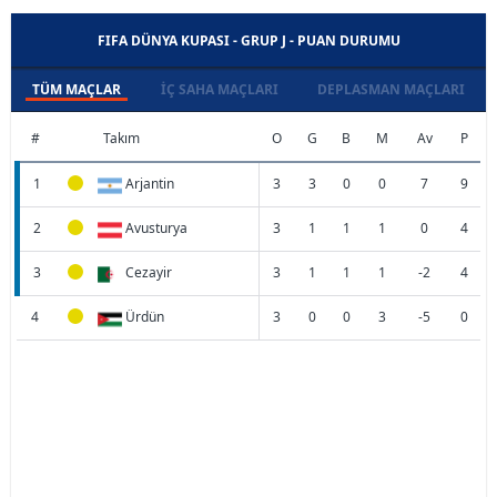
FIFA DÜNYA KUPASI - GRUP J - PUAN DURUMU
TÜM MAÇLAR
İÇ SAHA MAÇLARI
DEPLASMAN MAÇLARI
#
Takım
O
G
B
M
Av
P
1
Arjantin
3
3
0
0
7
9
2
Avusturya
3
1
1
1
0
4
3
Cezayir
3
1
1
1
-2
4
4
Ürdün
3
0
0
3
-5
0