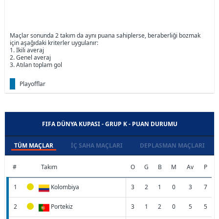
Maçlar sonunda 2 takım da aynı puana sahiplerse, beraberliği bozmak
için aşağıdaki kriterler uygulanır:
1. İkili averaj
2. Genel averaj
3. Atılan toplam gol
Playofflar
FIFA DÜNYA KUPASI - GRUP K - PUAN DURUMU
TÜM MAÇLAR
İÇ SAHA MAÇLARI
DEPLASMAN MAÇLARI
#
Takım
O
G
B
M
Av
P
1
Kolombiya
3
2
1
0
3
7
2
Portekiz
3
1
2
0
5
5