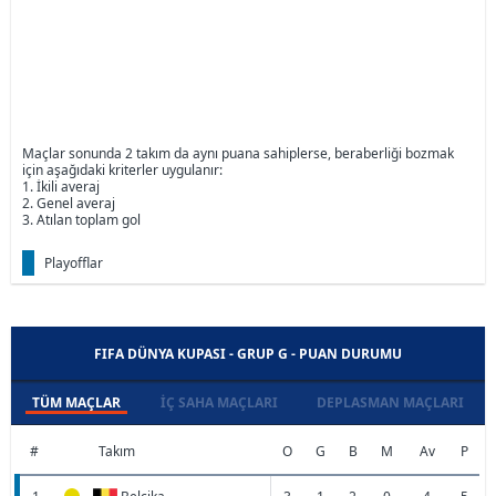
Maçlar sonunda 2 takım da aynı puana sahiplerse, beraberliği bozmak
için aşağıdaki kriterler uygulanır:
1. İkili averaj
2. Genel averaj
3. Atılan toplam gol
Playofflar
FIFA DÜNYA KUPASI - GRUP G - PUAN DURUMU
TÜM MAÇLAR
İÇ SAHA MAÇLARI
DEPLASMAN MAÇLARI
#
Takım
O
G
B
M
Av
P