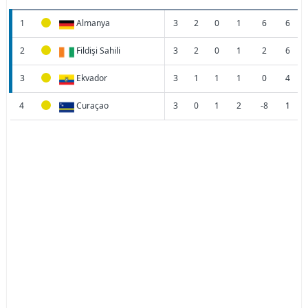
1
Almanya
3
2
0
1
6
6
2
Fildişi Sahili
3
2
0
1
2
6
3
Ekvador
3
1
1
1
0
4
4
Curaçao
3
0
1
2
-8
1