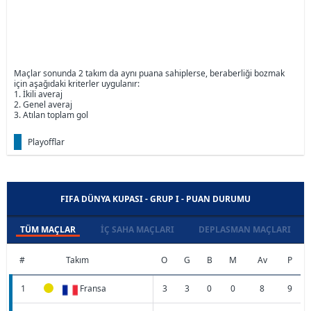
Maçlar sonunda 2 takım da aynı puana sahiplerse, beraberliği bozmak
için aşağıdaki kriterler uygulanır:
1. İkili averaj
2. Genel averaj
3. Atılan toplam gol
Playofflar
FIFA DÜNYA KUPASI - GRUP I - PUAN DURUMU
TÜM MAÇLAR
İÇ SAHA MAÇLARI
DEPLASMAN MAÇLARI
#
Takım
O
G
B
M
Av
P
1
Fransa
3
3
0
0
8
9