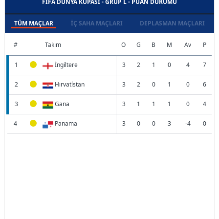
FIFA DÜNYA KUPASI - GRUP L - PUAN DURUMU
TÜM MAÇLAR
İÇ SAHA MAÇLARI
DEPLASMAN MAÇLARI
#
Takım
O
G
B
M
Av
P
1
İngiltere
3
2
1
0
4
7
2
Hırvatístan
3
2
0
1
0
6
3
Gana
3
1
1
1
0
4
4
Panama
3
0
0
3
-4
0