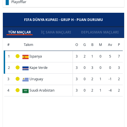
Playofflar
FIFA DÜNYA KUPASI - GRUP H - PUAN DURUMU
TÜM MAÇLAR
İÇ SAHA MAÇLARI
DEPLASMAN MAÇLARI
#
Takım
O
G
B
M
Av
P
1
İspanya
3
2
1
0
5
7
2
Kape Verde
3
0
3
0
0
3
3
Uruguay
3
0
2
1
-1
2
4
Suudi Arabistan
3
0
2
1
-4
2