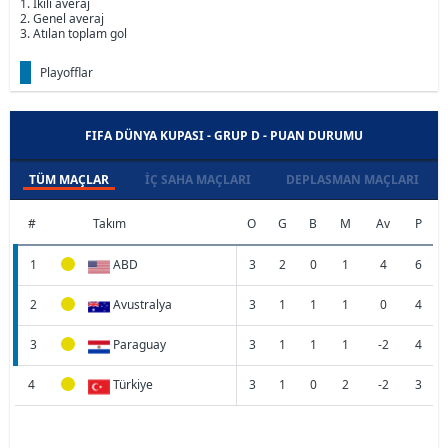
1. İkili averaj
2. Genel averaj
3. Atılan toplam gol
Playofflar
FIFA DÜNYA KUPASI - GRUP D - PUAN DURUMU
TÜM MAÇLAR
İÇ SAHA MAÇLARI
DEPLASMAN MAÇLARI
#
Takım
O
G
B
M
Av
P
1
ABD
3
2
0
1
4
6
2
Avustralya
3
1
1
1
0
4
3
Paraguay
3
1
1
1
-2
4
4
Türkiye
3
1
0
2
-2
3