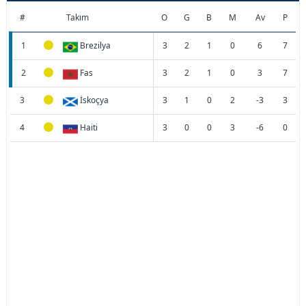
#
Takım
O
G
B
M
Av
P
1
Brezilya
3
2
1
0
6
7
2
Fas
3
2
1
0
3
7
3
İskoçya
3
1
0
2
-3
3
4
Haiti
3
0
0
3
-6
0