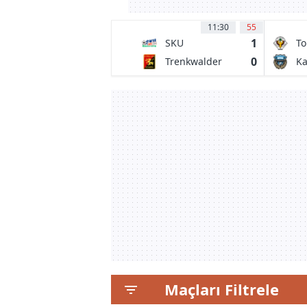
11:30
55
1
SKU
To
Amstetten
0
Trenkwalder
Ka
Admira
Fr
Maçları Filtrele