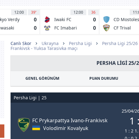
12:00
39
'
12:00
36
11:
0
0
kyo Verdy
Iwaki FC
CD Mostole
URJC
0
0
wasaki
FC Imabari
CF Trival
ontale
Valderas
Alcorcon
Canlı Skor
Ukrayna
Persha Ligi
Persha Ligi 25/26
Frankivsk - Yuksa Tarasivka maçı
PERSHA LIGI 25/
GENEL GÖRÜNÜM
PUAN DURUMU
Persha Ligi | 25
25/04/26
1 
FC Prykarpattya Ivano-Frankivsk
Volodimir Kovalyuk
1 : 2 1
0 : 0 2