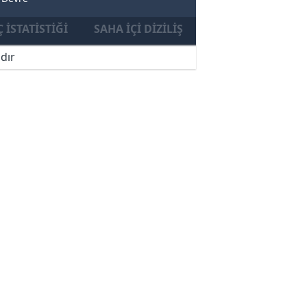
 İSTATISTIĞI
SAHA İÇI DIZILIŞ
dır