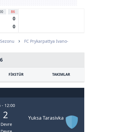
00
86
0
s
0
 Sezonu
FC Prykarpattya Ivano-
26
FİKSTÜR
TAKIMLAR
 - 12:00
: 2
Yuksa Tarasivka
. Devre
. Devre