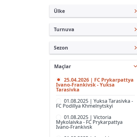
Ülke
Turnuva
Ukrayna
Persha Ligi
Sezon
Türkiye
Premier Lig
Persha Ligi 25/26
Uluslararası
Süper Kupa
Maçlar
Persha Ligi 26/27
Uluslararası Kulüpler
U19
25.04.2026 | FC Prykarpattya
Persha Ligi 24/25
Turkiye
Ivano-Frankivsk - Yuksa
U21 Şampiyonası
Tarasivka
Persha Ligi 23/24
İngiltere
Ukrayna Kupası
01.08.2025 | Yuksa Tarasivka -
Persha Ligi 22/23
İspanya
FC Podillya Khmelnytskyi
Persha Ligi 21/22
Almanya Amatör
01.08.2025 | Victoria
Mykolaivka - FC Prykarpattya
Persha Liga 20/21
Ivano-Frankivsk
Fransa