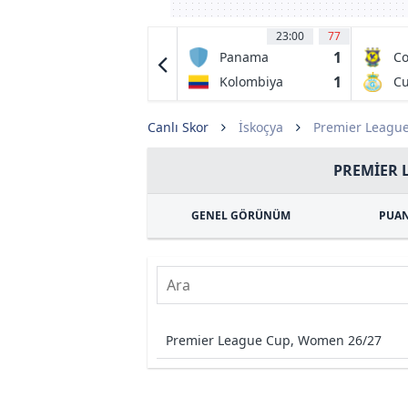
21:00
90
'
23:00
77
0
1
VVV Venlo
Panama
Co
Un
2
1
Heracles
Kolombiya
Cu
Almelo
Canlı Skor
İskoçya
Premier Leagu
PREMIER 
GENEL GÖRÜNÜM
PUA
Premier League Cup, Women 26/27