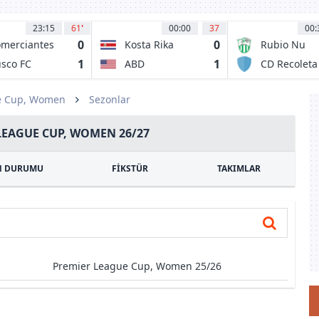
23:15
61
'
00:00
37
00:
0
0
merciantes
Kosta Rika
Rubio Nu
idos
1
1
sco FC
ABD
CD Recoleta
e Cup, Women
Sezonlar
LEAGUE CUP, WOMEN 26/27
N DURUMU
FİKSTÜR
TAKIMLAR
Premier League Cup, Women 25/26