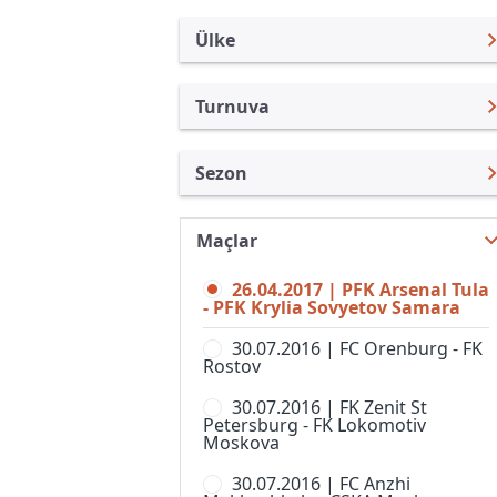
Ülke
Turnuva
Rusya
Premier Lig
Sezon
Türkiye
Rusya Kupası
Premier Lig 16/17
Uluslararası
Süper Kupa
Maçlar
Premier Lig 26/27
Uluslararası Kulüpler
1. Liga
26.04.2017 | PFK Arsenal Tula
Premier Lig 25/26
Turkiye
- PFK Krylia Sovyetov Samara
2. Liga, Division A
Premier Lig 24/25
İngiltere
30.07.2016 | FC Orenburg - FK
2. Liga, Division B, Grup 1
Rostov
Premier Lig 23/24
İspanya
2. Liga, Division B, Grup 2
30.07.2016 | FK Zenit St
Premier Lig 22/23
Almanya Amatör
Petersburg - FK Lokomotiv
2. Liga, Division B, Grup 3
Moskova
Premier Lig 21/22
Fransa
2. Liga, Division B, Grup 4
30.07.2016 | FC Anzhi