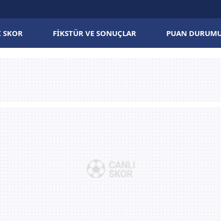
I SKOR
FIKSTÜR VE SONUÇLAR
PUAN DURUM