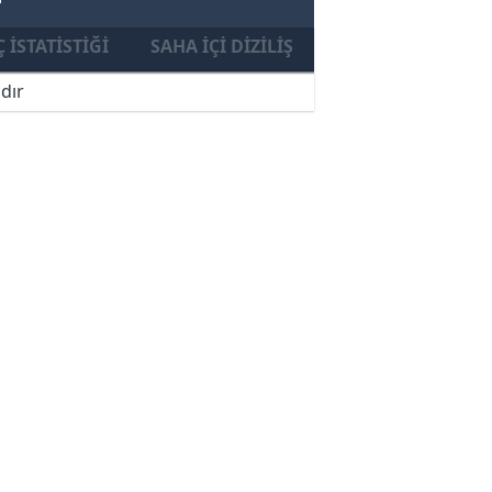
 İSTATISTIĞI
SAHA İÇI DIZILIŞ
dır