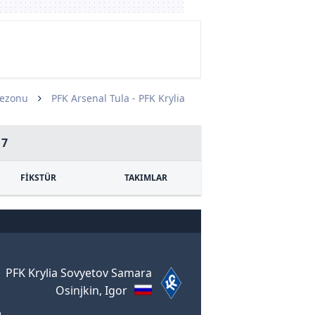
Sezonu
PFK Arsenal Tula - PFK Krylia
17
FİKSTÜR
TAKIMLAR
PFK Krylia Sovyetov Samara
Osinjkin, Igor
m