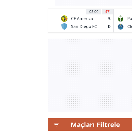
05:00
47
'
3
CF America
Po
Ti
0
San Diego FC
Cl
Maçları Filtrele