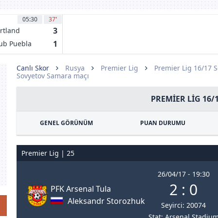
05:30
37
'
3
rtland
mbers
1
ub Puebla
Canlı Skor
Rusya
Premier Lig
Premier Lig 16/17 
Sovyetov Samara maçı
PREMIER LIG 16/
GENEL GÖRÜNÜM
PUAN DURUMU
Premier Lig | 25
26/04/17 - 19:30
2 : 0
PFK Arsenal Tula
Aleksandr Storozhuk
Seyirci: 20074
Stat: Arsenal Stadiu